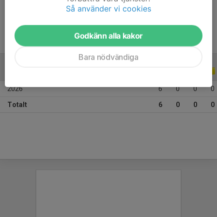
Ålder
10 år
Så använder vi cookies
Godkänn alla kakor
Bara nödvändiga
ALLA SERIER
ALLA ÅR
2026
6
0
0
0
Totalt
6
0
0
0