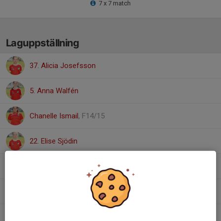
7 x 7 match
Laguppställning
37. Alicia Josefsson
5. Anna Walfén
Chanelle Ismail
, F14/15
22. Elise Sjödin
Elvira Spångberg
, F14/15
21. Matilda Lindberg
38. Nora Willnersson