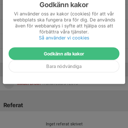
Godkänn kakor
35. Novali Ahxner
Vi använder oss av kakor (cookies) för att vår
webbplats ska fungera bra för dig. De används
även för webbanalys i syfte att hjälpa oss att
Olivia Brolin
, F14/15
förbättra våra tjänster.
Så använder vi cookies
31. Stella Skoglund
Godkänn alla kakor
32. Tilda Werkelin
Bara nödvändiga
Ledare
Mikael Brolin
Tränarresurs f2013
Referat
Inget referat skrivet