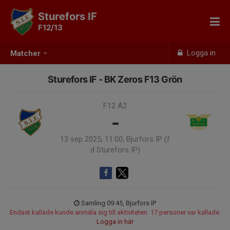
Sturefors IF
F12/13
Logga in
Matcher
Sturefors IF - BK Zeros F13 Grön
F12 A2
-
13 sep 2025, 11:00, Bjurfors IP (f
d Sturefors IP)
Samling 09:45, Bjurfors IP
Endast kallade kunde anmäla sig till aktiviteten. 17 personer var kallade.
Logga in här