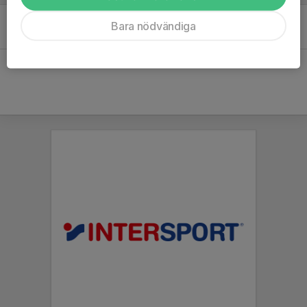
F-19 Fotbollssäsongen -26
Bara nödvändiga
15 feb, 21:47
0