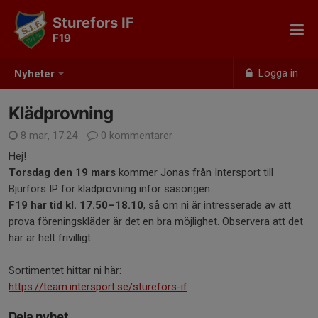
Sturefors IF
F19
Logga in
Nyheter
Klädprovning
8 mar, 17:24
0 kommentarer
Hej!
Torsdag den 19 mars
kommer Jonas från Intersport till
Bjurfors IP för klädprovning inför säsongen.
F19 har tid kl. 17.50–18.10
, så om ni är intresserade av att
prova föreningskläder är det en bra möjlighet. Observera att det
här är helt frivilligt.
Sortimentet hittar ni här:
https://team.intersport.se/sturefors-if
Dela nyhet