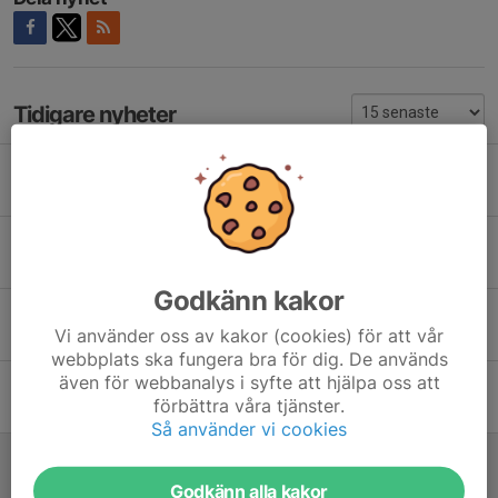
Tidigare nyheter
Bemanning kiosk v 34
2 aug, 20:04
0
Roliga saker framöver
14 jun, 10:16
0
Godkänn kakor
Bemanning Valborg F19
Vi använder oss av kakor (cookies) för att vår
23 apr, 21:32
2
webbplats ska fungera bra för dig. De används
även för webbanalys i syfte att hjälpa oss att
Äntligen fotbollsdags (och föräldramöte)!
förbättra våra tjänster.
14 apr, 14:36
0
Så använder vi cookies
Klädprovning
8 mar, 17:24
0
Godkänn alla kakor