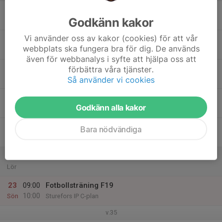
17
Godkänn kakor
Mån
Vi använder oss av kakor (cookies) för att vår
18
webbplats ska fungera bra för dig. De används
Tis
även för webbanalys i syfte att hjälpa oss att
19
förbättra våra tjänster.
Så använder vi cookies
Ons
20
Godkänn alla kakor
Tor
21
Bara nödvändiga
Fre
22
Lör
23
09:00
Fotbollsträning F19
10:00
Sön
Sturefors IP C-plan
v.35