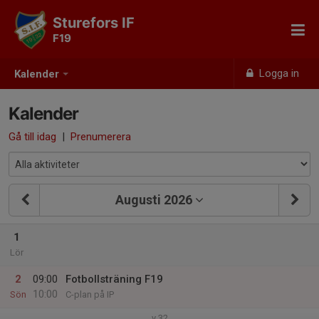
Sturefors IF
F19
Logga in
Kalender
Kalender
Gå till idag
|
Prenumerera
Augusti 2026
1
Lör
2
09:00
Fotbollsträning F19
10:00
Sön
C-plan på IP
v.32