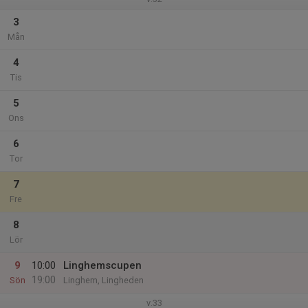
3
Mån
4
Tis
5
Ons
6
Tor
7
Fre
8
Lör
9
10:00
Linghemscupen
19:00
Sön
Linghem, Lingheden
v.33