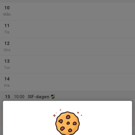
10
Mån
11
Tis
12
Ons
13
Tor
14
Fre
15
10:00
SIF-dagen
18:00
Lör
Sturefors Idrottsplatsen
16
09:00
Fotbollsträning F19
10:00
Sön
Sturefors IP C-plan
v.34