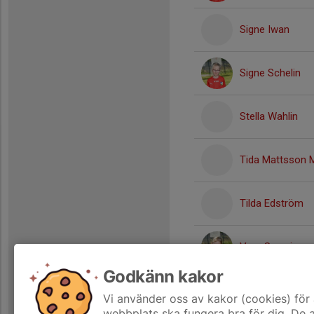
Signe Iwan
Signe Schelin
Stella Wahlin
Tida Mattsson 
Tilda Edström
Vera Savarin
Godkänn kakor
Zoey Bergman W
Vi använder oss av kakor (cookies) för 
webbplats ska fungera bra för dig. De