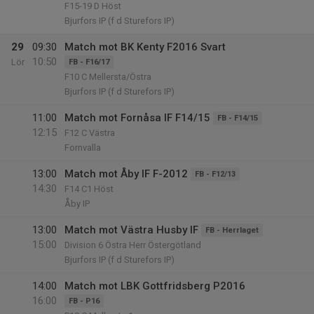
F15-19 D Höst
Bjurfors IP (f d Sturefors IP)
29
09:30
Match mot BK Kenty F2016 Svart
10:50
Lör
FB - F16/17
F10 C Mellersta/Östra
Bjurfors IP (f d Sturefors IP)
11:00
Match mot Fornåsa IF F14/15
FB - F14/15
12:15
F12 C Västra
Fornvalla
13:00
Match mot Åby IF F-2012
FB - F12/13
14:30
F14 C1 Höst
Åby IP
13:00
Match mot Västra Husby IF
FB - Herrlaget
15:00
Division 6 Östra Herr Östergötland
Bjurfors IP (f d Sturefors IP)
14:00
Match mot LBK Gottfridsberg P2016
16:00
FB - P16