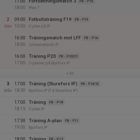
17:00
Fortsättningsmatch 3
FB - P15
18:00
Plan ?
2
09:00
Fotbollsträning F19
FB - F19
10:00
Sön
C-plan på IP
16:00
Träningsmatch mot LFF
FB - P16
18:00
Johannelunds IP
16:00
Träning P20
FB - P20/21
17:00
C-planen på Bjurfors IP
v.32
3
17:00
Träning (Sturefors IP)
FB - F14/15
18:30
Mån
Bjurfors IP (f d Sturefors IP)
17:00
Träning
FB - P18
18:15
C-plan IP
17:30
Träning A-plan
FB - F11
19:00
Bjurfors IP
18:00
Träning
FB - P17