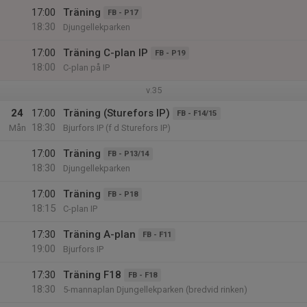
17:00
Träning
FB - P17
18:30
Djungellekparken
17:00
Träning C-plan IP
FB - P19
18:00
C-plan på IP
v.35
24
17:00
Träning (Sturefors IP)
FB - F14/15
18:30
Mån
Bjurfors IP (f d Sturefors IP)
17:00
Träning
FB - P13/14
18:30
Djungellekparken
17:00
Träning
FB - P18
18:15
C-plan IP
17:30
Träning A-plan
FB - F11
19:00
Bjurfors IP
17:30
Träning F18
FB - F18
18:30
5-mannaplan Djungellekparken (bredvid rinken)