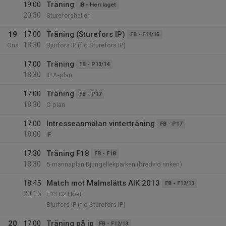
19:00
Träning
IB - Herrlaget
20:30
Stureforshallen
19
17:00
Träning (Sturefors IP)
FB - F14/15
18:30
Ons
Bjurfors IP (f d Sturefors IP)
17:00
Träning
FB - P13/14
18:30
IP A-plan
17:00
Träning
FB - P17
18:30
C-plan
17:00
Intresseanmälan vinterträning
FB - P17
18:00
IP
17:30
Träning F18
FB - F18
18:30
5-mannaplan Djungellekparken (bredvid rinken)
18:45
Match mot Malmslätts AIK 2013
FB - F12/13
20:15
F13 C2 Höst
Bjurfors IP (f d Sturefors IP)
20
17:00
Träning på ip
FB - F12/13