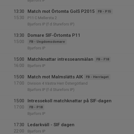
Bjurfors IP
13:30
Match mot Örtomta GoIS P2015
FB - P15
15:30
P11 C Mellersta 2
Bjurfors IP (f d Sturefors IP)
13:30
Domare SIF-Örtomta P11
15:00
FB - Ungdomsdomare
Bjurfors IP
15:00
Matchknattar intresseanmälan
FB - F18
16:00
Bjurfors IP
15:00
Match mot Malmslätts AIK
FB - Herrlaget
17:00
Division 4 Västra Herr Östergötland
Bjurfors IP (f d Sturefors IP)
15:00
Intressekoll matchknattar på SIF-dagen
17:00
FB - P18
Bjurfors IP
17:30
Ledarkväll - SIF dagen
22:00
Bjurfors IP