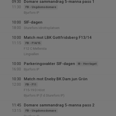
09:30
Domare sammandrag 5-manna pass 1
11:30
FB - Ungdomsdomare
Bjurfors IP
10:00
SIF-dagen
18:00
Sturefors Idrottsplatsen
10:00
Match mot LBK Gottfridsberg F13/14
11:15
FB - F14/15
F12 C Mellersta
Lingvallen
10:00
Parkeringsvakter SIF-dagen
IB - Herrlaget
16:00
Bjurfors IP
10:30
Match mot Eneby BK Dam jun Grön
12:00
FB - F11
F15-19 D Höst
Bjurfors IP (f d Sturefors IP)
11:45
Domare sammandrag 5-manna pass 2
13:15
FB - Ungdomsdomare