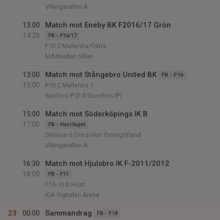
Vikingavallen A
13:00
Match mot Eneby BK F2016/17 Grön
14:20
FB - F16/17
F10 C Mellersta/Östra
MAXIvallen Sillen
13:00
Match mot Stångebro United BK
FB - P16
15:00
P10 C Mellersta 1
Bjurfors IP (f d Sturefors IP)
15:00
Match mot Söderköpings IK B
17:00
FB - Herrlaget
Division 6 Östra Herr Östergötland
Vikingavallen A
16:30
Match mot Hjulsbro IK F-2011/2012
18:00
FB - F11
F15-19 D Höst
ICA Signalen Arena
23
00:00
Sammandrag
FB - F18