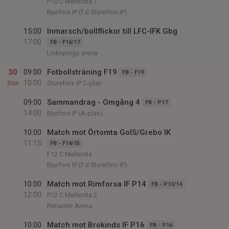
P10 C Mellersta 1
Bjurfors IP (f d Sturefors IP)
15:00
Inmarsch/bollflickor till LFC-IFK Gbg
17:00
FB - F16/17
Linköpings arena
30
09:00
Fotbollsträning F19
FB - F19
10:00
Sön
Sturefors IP C-plan
09:00
Sammandrag - Omgång 4
FB - P17
14:00
Bjurfors IP (A-plan)
10:00
Match mot Örtomta GoIS/Grebo IK
11:15
FB - F14/15
F12 C Mellersta
Bjurfors IP (f d Sturefors IP)
10:00
Match mot Rimforsa IF P14
FB - P13/14
12:00
P12 C Mellersta 2
Rimaster Arena
10:00
Match mot Brokinds IF P16
FB - P16