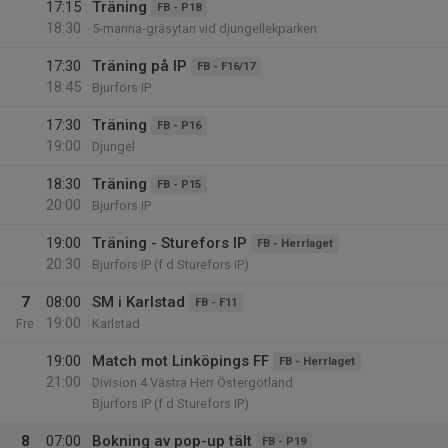
17:15
Träning
FB - P18
18:30
5-manna-gräsytan vid djungellekparken
17:30
Träning på IP
FB - F16/17
18:45
Bjurfors IP
17:30
Träning
FB - P16
19:00
Djungel
18:30
Träning
FB - P15
20:00
Bjurfors IP
19:00
Träning - Sturefors IP
FB - Herrlaget
20:30
Bjurfors IP (f d Sturefors IP)
7
08:00
SM i Karlstad
FB - F11
19:00
Fre
Karlstad
19:00
Match mot Linköpings FF
FB - Herrlaget
21:00
Division 4 Västra Herr Östergötland
Bjurfors IP (f d Sturefors IP)
8
07:00
Bokning av pop-up tält
FB - P19