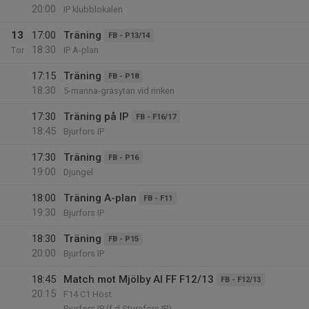
20:00
IP klubblokalen
13
17:00
Träning
FB - P13/14
18:30
Tor
IP A-plan
17:15
Träning
FB - P18
18:30
5-manna-gräsytan vid rinken
17:30
Träning på IP
FB - F16/17
18:45
Bjurfors IP
17:30
Träning
FB - P16
19:00
Djungel
18:00
Träning A-plan
FB - F11
19:30
Bjurfors IP
18:30
Träning
FB - P15
20:00
Bjurfors IP
18:45
Match mot Mjölby AI FF F12/13
FB - F12/13
20:15
F14 C1 Höst
Bjurfors IP (f d Sturefors IP)