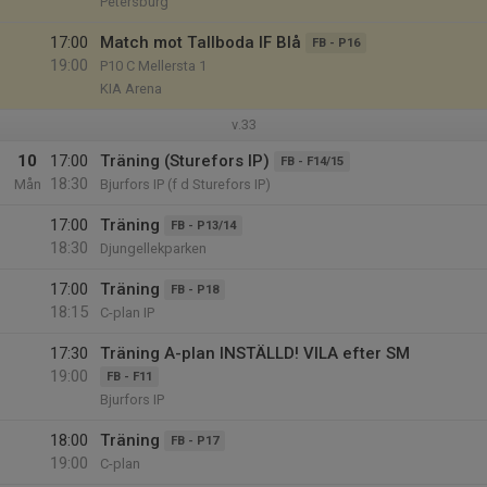
Petersburg
17:00
Match mot Tallboda IF Blå
FB - P16
19:00
P10 C Mellersta 1
KIA Arena
v.33
10
17:00
Träning (Sturefors IP)
FB - F14/15
18:30
Mån
Bjurfors IP (f d Sturefors IP)
17:00
Träning
FB - P13/14
18:30
Djungellekparken
17:00
Träning
FB - P18
18:15
C-plan IP
17:30
Träning A-plan INSTÄLLD! VILA efter SM
19:00
FB - F11
Bjurfors IP
18:00
Träning
FB - P17
19:00
C-plan