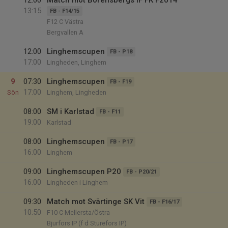
12:00
Match mot Borensbergs IF FK F2014
13:15
FB - F14/15
F12 C Västra
Bergvallen A
12:00
Linghemscupen
FB - P18
17:00
Lingheden, Linghem
9
07:30
Linghemscupen
FB - F19
17:00
Sön
Linghem, Lingheden
08:00
SM i Karlstad
FB - F11
19:00
Karlstad
08:00
Linghemscupen
FB - P17
16:00
Linghem
09:00
Linghemscupen P20
FB - P20/21
16:00
Lingheden i Linghem
09:30
Match mot Svärtinge SK Vit
FB - F16/17
10:50
F10 C Mellersta/Östra
Bjurfors IP (f d Sturefors IP)