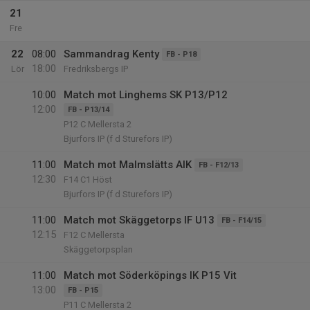
21
Fre
22
08:00
Sammandrag Kenty
FB - P18
18:00
Lör
Fredriksbergs IP
10:00
Match mot Linghems SK P13/P12
12:00
FB - P13/14
P12 C Mellersta 2
Bjurfors IP (f d Sturefors IP)
11:00
Match mot Malmslätts AIK
FB - F12/13
12:30
F14 C1 Höst
Bjurfors IP (f d Sturefors IP)
11:00
Match mot Skäggetorps IF U13
FB - F14/15
12:15
F12 C Mellersta
Skäggetorpsplan
11:00
Match mot Söderköpings IK P15 Vit
13:00
FB - P15
P11 C Mellersta 2