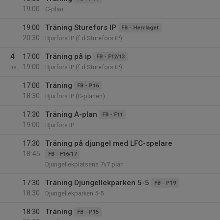
19:00
C-plan
19:00
Träning Sturefors IP
FB - Herrlaget
20:30
Bjurfors IP (f d Sturefors IP)
4
17:00
Träning på ip
FB - F12/13
19:00
Tis
Bjurfors IP (f d Sturefors IP)
17:00
Träning
FB - P16
18:30
Bjurfors IP (C-planen)
17:30
Träning A-plan
FB - F11
19:00
Bjurfors IP
17:30
Träning på djungel med LFC-spelare
18:45
FB - F16/17
Djungellekplatsens 7v7 plan
17:30
Träning Djungellekparken 5-5
FB - P19
18:30
Djungellekparken 5-5
18:30
Träning
FB - P15