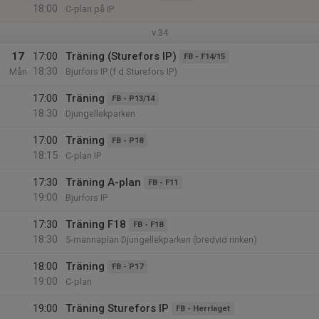
18:00
C-plan på IP
v.34
17
17:00
Träning (Sturefors IP)
FB - F14/15
18:30
Mån
Bjurfors IP (f d Sturefors IP)
17:00
Träning
FB - P13/14
18:30
Djungellekparken
17:00
Träning
FB - P18
18:15
C-plan IP
17:30
Träning A-plan
FB - F11
19:00
Bjurfors IP
17:30
Träning F18
FB - F18
18:30
5-mannaplan Djungellekparken (bredvid rinken)
18:00
Träning
FB - P17
19:00
C-plan
19:00
Träning Sturefors IP
FB - Herrlaget