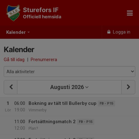
Sturefors IF
Officiell hemsida
Logga in
Kalender
Kalender
Gå till idag
|
Prenumerera
Augusti 2026
1
06:00
Bokning av tält till Bullerby cup
FB - P15
19:00
Lör
Vimmerby
11:00
Fortsättningsmatch 2
FB - P15
12:00
Plan?