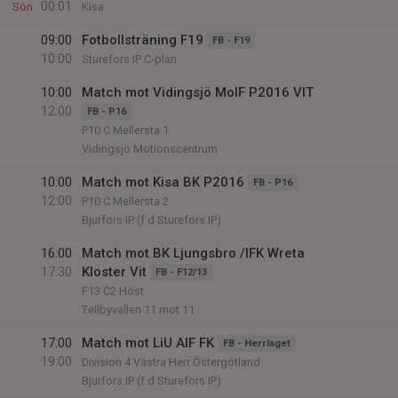
00:01
Sön
Kisa
09:00
Fotbollsträning F19
FB - F19
10:00
Sturefors IP C-plan
10:00
Match mot Vidingsjö MoIF P2016 VIT
12:00
FB - P16
P10 C Mellersta 1
Vidingsjö Motionscentrum
10:00
Match mot Kisa BK P2016
FB - P16
12:00
P10 C Mellersta 2
Bjurfors IP (f d Sturefors IP)
16:00
Match mot BK Ljungsbro /IFK Wreta
17:30
Kloster Vit
FB - F12/13
F13 C2 Höst
Tellbyvallen 11 mot 11
17:00
Match mot LiU AIF FK
FB - Herrlaget
19:00
Division 4 Västra Herr Östergötland
Bjurfors IP (f d Sturefors IP)