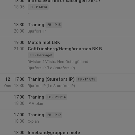
18:00
Intressekoll inför säsongen 26/27
18:05
IB - P13/14
-
18:30
Träning
FB - P15
20:00
Bjurfors IP
19:00
Match mot LBK
21:00
Gottfridsberg/Hemgårdarnas BK B
FB - Herrlaget
Division 4 Västra Herr Östergötland
Bjurfors IP (f d Sturefors IP)
12
17:00
Träning (Sturefors IP)
FB - F14/15
18:30
Ons
Bjurfors IP (f d Sturefors IP)
17:00
Träning
FB - P13/14
18:30
IP A-plan
17:00
Träning
FB - P17
18:30
C-plan
18:00
Innebandygruppen möte