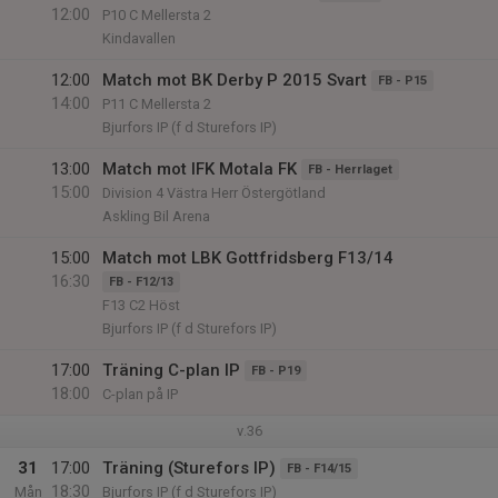
12:00
P10 C Mellersta 2
Kindavallen
12:00
Match mot BK Derby P 2015 Svart
FB - P15
14:00
P11 C Mellersta 2
Bjurfors IP (f d Sturefors IP)
13:00
Match mot IFK Motala FK
FB - Herrlaget
15:00
Division 4 Västra Herr Östergötland
Askling Bil Arena
15:00
Match mot LBK Gottfridsberg F13/14
16:30
FB - F12/13
F13 C2 Höst
Bjurfors IP (f d Sturefors IP)
17:00
Träning C-plan IP
FB - P19
18:00
C-plan på IP
v.36
31
17:00
Träning (Sturefors IP)
FB - F14/15
18:30
Mån
Bjurfors IP (f d Sturefors IP)