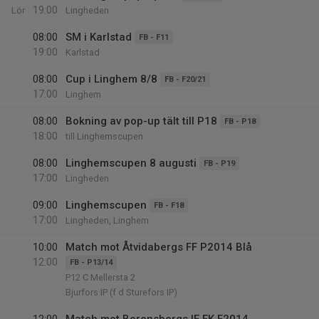
19:00
Lör
Lingheden
08:00
SM i Karlstad
FB - F11
19:00
Karlstad
08:00
Cup i Linghem 8/8
FB - F20/21
17:00
Linghem
08:00
Bokning av pop-up tält till P18
FB - P18
18:00
till Linghemscupen
08:00
Linghemscupen 8 augusti
FB - P19
17:00
Lingheden
09:00
Linghemscupen
FB - F18
17:00
Lingheden, Linghem
10:00
Match mot Åtvidabergs FF P2014 Blå
12:00
FB - P13/14
P12 C Mellersta 2
Bjurfors IP (f d Sturefors IP)