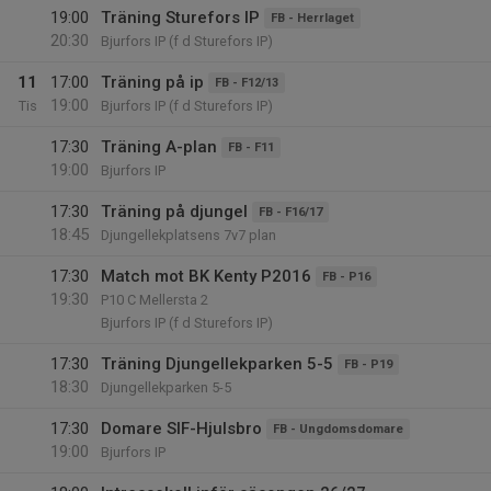
19:00
Träning Sturefors IP
FB - Herrlaget
20:30
Bjurfors IP (f d Sturefors IP)
11
17:00
Träning på ip
FB - F12/13
19:00
Tis
Bjurfors IP (f d Sturefors IP)
17:30
Träning A-plan
FB - F11
19:00
Bjurfors IP
17:30
Träning på djungel
FB - F16/17
18:45
Djungellekplatsens 7v7 plan
17:30
Match mot BK Kenty P2016
FB - P16
19:30
P10 C Mellersta 2
Bjurfors IP (f d Sturefors IP)
17:30
Träning Djungellekparken 5-5
FB - P19
18:30
Djungellekparken 5-5
17:30
Domare SIF-Hjulsbro
FB - Ungdomsdomare
19:00
Bjurfors IP