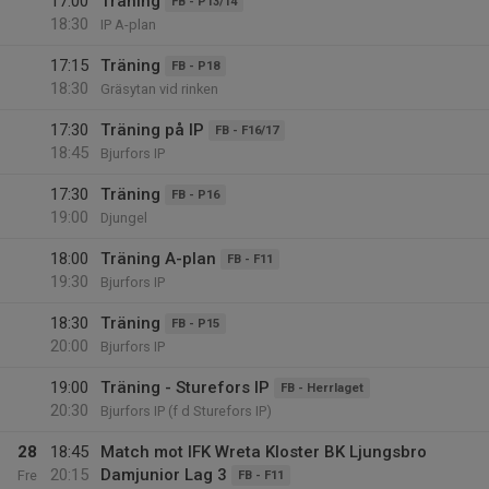
17:00
Träning
FB - P13/14
18:30
IP A-plan
17:15
Träning
FB - P18
18:30
Gräsytan vid rinken
17:30
Träning på IP
FB - F16/17
18:45
Bjurfors IP
17:30
Träning
FB - P16
19:00
Djungel
18:00
Träning A-plan
FB - F11
19:30
Bjurfors IP
18:30
Träning
FB - P15
20:00
Bjurfors IP
19:00
Träning - Sturefors IP
FB - Herrlaget
20:30
Bjurfors IP (f d Sturefors IP)
28
18:45
Match mot IFK Wreta Kloster BK Ljungsbro
20:15
Damjunior Lag 3
Fre
FB - F11