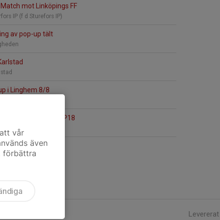
»
Match mot Linköpings FF
fors IP (f d Sturefors IP)
ng av pop-up tält
gheden
Karlstad
lstad
up i Linghem 8/8
ghem
ng av pop-up tält till P18
l Linghemscupen
att vår
 används även
t förbättra
ändiga
Levererat