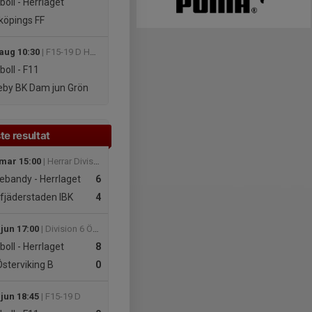
boll - Herrlaget
köpings FF
 aug 10:30
| F15-19 D Höst
boll - F11
by BK Dam jun Grön
te resultat
 mar 15:00
| Herrar Division 2
ebandy - Herrlaget
6
fjäderstaden IBK
4
 jun 17:00
| Division 6 Östra Herr Östergötland
boll - Herrlaget
8
Österviking B
0
 jun 18:45
| F15-19 D