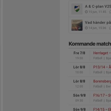
A & C-plan V25
15 jun, 11:45
Vad händer på
14 jun, 15:36
Kommande match
Fre 7/8
Herrlaget
–
19:00
Fotboll
| Bjur
Lör 8/8
P13/14
–
Å
10:00
Fotboll
| Bjur
Lör 8/8
Borensberg
12:00
Fotboll
| Ber
Sön 9/8
F16/17
–
Sv
09:30
Fotboll
| Bjur
Sön 9/8
F14/15
–
Ek