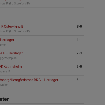
fors IP (f d Sturefors IP)
IK Österviking B
8-0
fors IP (f d Sturefors IP)
Herrlaget
1-1
arken
s IF
–
Herrlaget
2-3
ggetorpsplan
FK Katrineholm
5-0
rpans IP
idsberg/Hemgårdarnas BK B
–
Herrlaget
5-1
gvallen
eter