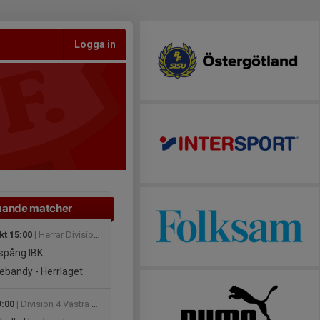
Logga in
ande matcher
kt 15:00
| Herrar Division 2
spång IBK
ebandy - Herrlaget
9:00
| Division 4 Västra Herr Östergötland