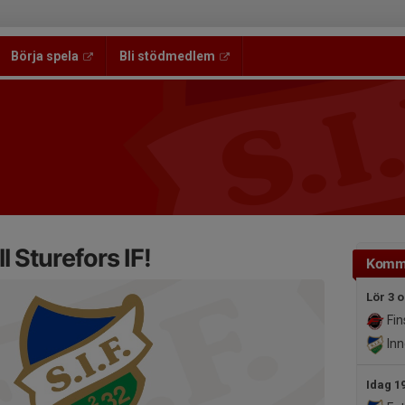
Börja spela
Bli stödmedlem
 Sturefors IF!
Komm
Lör 3 o
Fin
Inn
Idag 1