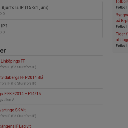
fotboll
 Bjurfors IP (15-21 juni)
Fotboll
0
Byggna
på B-p
 IP?
Fotboll
0
Tider 
att läg
Fotboll
er
Linköpings FF
fors IP (f d Sturefors IP)
tvidabergs FF P2014 Blå
fors IP (f d Sturefors IP)
s IF FK F2014
–
F14/15
gvallen A
ärtinge SK Vit
fors IP (f d Sturefors IP)
ängens IF Lag vit