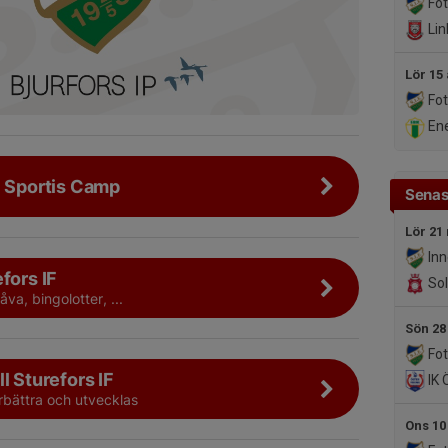
Fot
Lin
Lör 15
Fot
Ene
F Sportis Camp
Senas
Lör 21
Inn
fors IF
Sol
a, bingolotter, ...
Sön 28
Fot
l Sturefors IF
IK 
örbättra och utvecklas
Ons 10