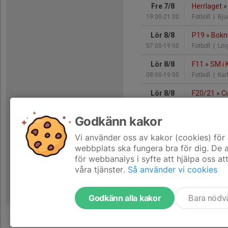
Fre 7/8
Herrlaget
19:00-21:00
Fotboll
| Bjur
Lör 8/8
P19
»
Bokni
07:00-19:00
Fotboll
| Lin
Lör 8/8
F11
»
SM i 
08:00-19:00
Fotboll
| Kar
Lör 8/8
F20/21
»
C
08:00-17:00
Fotboll
| Lin
Godkänn kakor
Lör 8/8
P18
»
Bokni
08:00-18:00
Fotboll
| til
Vi använder oss av kakor (cookies) för 
webbplats ska fungera bra för dig. De
Hela kalendern
för webbanalys i syfte att hjälpa oss at
våra tjänster.
Så använder vi cookies
Godkänn alla kakor
Bara nödv
Tjäna pengar till föreningen