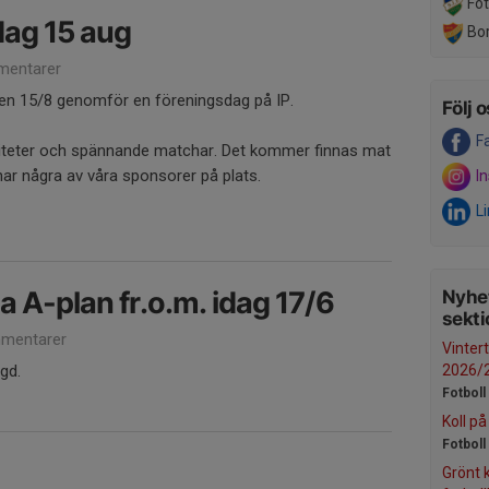
Fot
dag 15 aug
Bor
entarer
den 15/8 genomför en föreningsdag på IP.
Följ o
F
iteter och spännande matchar. Det kommer finnas mat
har några av våra sponsorer på plats.
I
L
a A-plan fr.o.m. idag 17/6
Nyhet
sekti
mentarer
Vinter
gd.
2026/20
Fotboll
Koll på
Fotboll
Grönt k