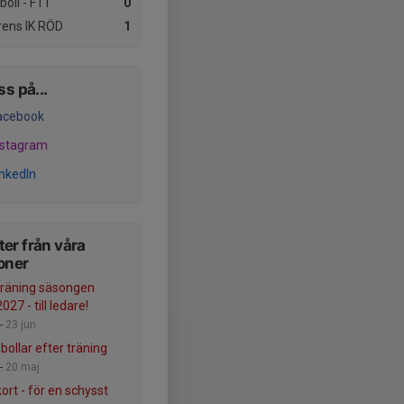
boll - F11
0
ens IK RÖD
1
ss på...
acebook
nstagram
inkedIn
er från våra
oner
träning säsongen
27 - till ledare!
-
23 jun
 bollar efter träning
-
20 maj
ort - för en schysst