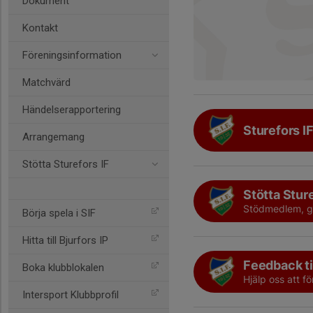
Dokument
Kontakt
Föreningsinformation
Matchvärd
Händelserapportering
Sturefors I
Arrangemang
Stötta Sturefors IF
Stötta Sture
Stödmedlem, gåv
Börja spela i SIF
Hitta till Bjurfors IP
Feedback til
Boka klubblokalen
Hjälp oss att f
Intersport Klubbprofil