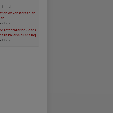
!
-
11 maj
tion av konstgräsplan
lan
-
23 apr
för fotografering - dags
ga ut kallelse till era lag
-
13 apr