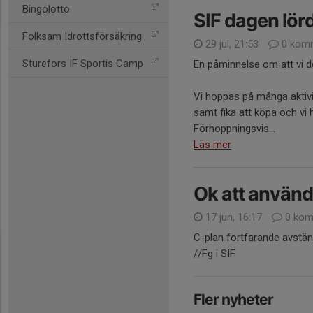
Bingolotto
SIF dagen lör
Folksam Idrottsförsäkring
29 jul, 21:53
0 komm
Sturefors IF Sportis Camp
En påminnelse om att vi 
Vi hoppas på många aktiv
samt fika att köpa och vi 
Förhoppningsvis...
Läs mer
Ok att använd
17 jun, 16:17
0 kom
C-plan fortfarande avstän
//Fg i SIF
Fler nyheter