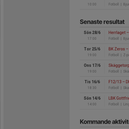
10:00
Fotboll
| Bjur
Senaste resultat
Sön 28/6
Herrlaget
–
17:00
Fotboll
| Bjur
Tor 25/6
BK Zeros
–
19:00
Fotboll
| Z-p
Ons 17/6
Skäggetorp
19:00
Fotboll
| Skä
Tis 16/6
F12/13
–
D
18:30
Fotboll
| Ska
Sön 14/6
LBK Gottfr
14:00
Fotboll
| Lin
Kommande aktivit