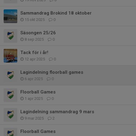
Sammandrag Brokind 18 oktober
15 okt 2025
0
Säsongen 25/26
8 sep 2025
0
Tack för i år!
12 apr 2025
0
Lagindelning floorball games
6 apr 2025
0
Floorball Games
1 apr 2025
0
Lagindelning sammandrag 9 mars
9 mar 2025
2
Floorball Games