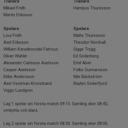
Tränare
Tränare
Mikael Fridh
Hampus Thuresson
Martin Eriksson
Spelare
Spelare
Loui Fridh
Malte Thuresson
Axel Eriksson
Theodor Nordvall
William Karadinovskii Fatrous
Sigge Trygg
Oliver Wahlin
Ed Söderberg
Alexander Carlsson Axelsson
Emil Alvin
Casper Axelsson
Folke Gunnarsson
Ebbe Andersson
Nils Bäckström
Axel Vestman Kronstrand
Baylen Söderfjord
Viggo Lundgren
Lag 1 spelar sin första match 09:15. Samling sker 08:45,
ombytta och klara.
Lag 2 spelar sin första match 08:30. Samling sker 08:00,