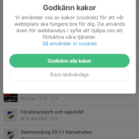
Godkänn kakor
GIAB Concept Cup Tranås
Vi använder oss av kakor (cookies) för att vår
23 mar, 07:59
0
webbplats ska fungera bra för dig. De används
även för webbanalys i syfte att hjälpa oss att
Sammandrag Walbeckshallen 1 mars
förbättra våra tjänster.
26 feb, 20:24
0
Så använder vi cookies
GIAB Concept Cup Tranås
8 feb, 16:52
0
Godkänn alla kakor
GIAB Concept Cup Tranås
Bara nödvändiga
30 jan, 23:08
0
Floorball Games
24 jan, 15:15
0
Föräldramatch och uppehåll
13 dec 2025
0
Sammandrag 23/11 Kärnahallen
19 nov 2025
0