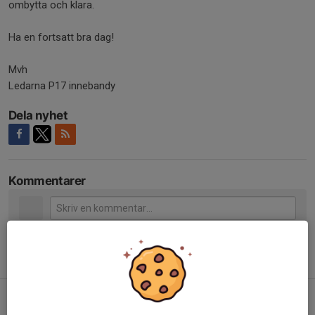
ombytta och klara.
Ha en fortsatt bra dag!
Mvh
Ledarna P17 innebandy
Dela nyhet
Kommentarer
Tidigare nyheter
Floorball Games 18 april
11 apr, 08:24
0