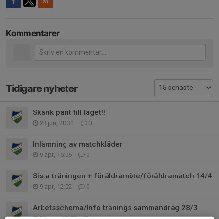
Kommentarer
Tidigare nyheter
Skänk pant till laget!!
28 jun, 20:31
0
Inlämning av matchkläder
9 apr, 15:06
0
Sista träningen + föräldramöte/föräldramatch 14/4
9 apr, 12:02
0
Arbetsschema/Info tränings sammandrag 28/3
24 mar, 09:50
1