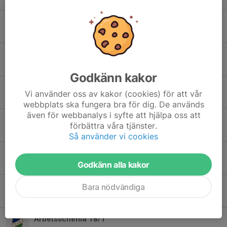
Spelarenkät
15 mar, 09:56
0
Upphämtning av pizzabottnar torsdag 26/2
25 feb, 09:20
0
Godkänn kakor
Försäljning Pizzabottnar
Vi använder oss av kakor (cookies) för att vår
22 feb, 19:01
0
webbplats ska fungera bra för dig. De används
även för webbanalys i syfte att hjälpa oss att
Pizzaförsäljning
förbättra våra tjänster.
12 feb, 13:03
0
Så använder vi cookies
Träning 22/1
Godkänn alla kakor
20 jan, 19:01
0
OBS ingen träning söndag 18/1
Bara nödvändiga
14 jan, 13:06
0
Arbetsschema 18/1