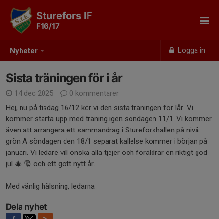
Sturefors IF
F16/17
Logga in
Nyheter
Sista träningen för i år
14 dec 2025
0 kommentarer
Hej, nu på tisdag 16/12 kör vi den sista träningen för Iår. Vi
kommer starta upp med träning igen söndagen 11/1. Vi kommer
även att arrangera ett sammandrag i Stureforshallen på nivå
grön A söndagen den 18/1 separat kallelse kommer i början på
januari. Vi ledare vill önska alla tjejer och föräldrar en riktigt god
jul 🎄 🎅 och ett gott nytt år.
Med vänlig hälsning, ledarna
Dela nyhet