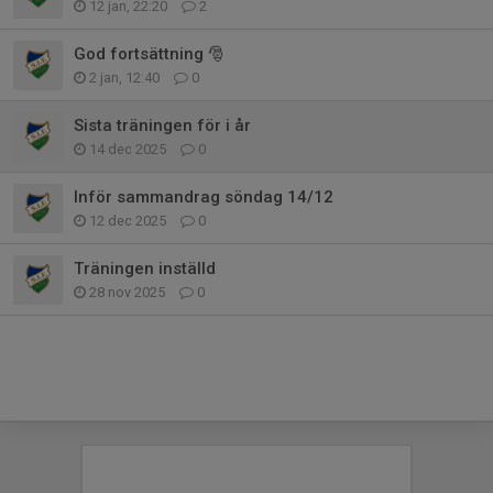
12 jan, 22:20
2
God fortsättning 🎅
2 jan, 12:40
0
Sista träningen för i år
14 dec 2025
0
Inför sammandrag söndag 14/12
12 dec 2025
0
Träningen inställd
28 nov 2025
0