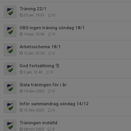
Träning 22/1
20 jan, 19:01
0
OBS ingen träning söndag 18/1
14 jan, 13:06
0
Arbetsschema 18/1
12 jan, 22:20
2
God fortsättning 🎅
2 jan, 12:40
0
Sista träningen för i år
14 dec 2025
0
Inför sammandrag söndag 14/12
12 dec 2025
0
Träningen inställd
28 nov 2025
0