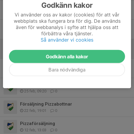
Godkänn kakor
Inlämning av matchkläder
9 apr, 15:06
0
Vi använder oss av kakor (cookies) för att vår
webbplats ska fungera bra för dig. De används
Sista träningen + föräldramöte/föräldramatch 14/4
även för webbanalys i syfte att hjälpa oss att
9 apr, 12:02
0
förbättra våra tjänster.
Så använder vi cookies
Arbetsschema/Info tränings sammandrag 28/3
24 mar, 09:50
1
Godkänn alla kakor
Spelarenkät
Bara nödvändiga
15 mar, 09:56
0
Upphämtning av pizzabottnar torsdag 26/2
25 feb, 09:20
0
Försäljning Pizzabottnar
22 feb, 19:01
0
Pizzaförsäljning
12 feb, 13:03
0