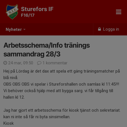
Sturefors IF
F16/17
Logga in
Nyheter
Arbetsschema/Info tränings
sammandrag 28/3
24 mar, 09:50
1 kommentar
Hej på Lördag är det dax att spela ett gäng träningsmatcher på
blå nivå.
OBS OBS OBS vi spelar i Stureforshallen och samlas kl 11:45!!!
Vi behöver också hjälp med att bygga sarg. vi får tillgång till
hallen kl 12.
Jag har gjort ett arbetsschema för kiosk tjänst och sekretariat.
kan ni inte så får ni byta sinsimellan.
Kiosk