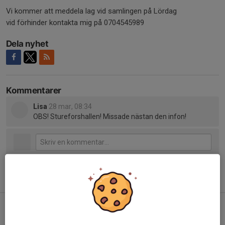
Vi kommer att meddela lag vid samlingen på Lördag
vid förhinder kontakta mig på 0704545989
Dela nyhet
Kommentarer
Lisa
28 mar, 08:34
OBS! Stureforshallen! Missade nästan den infon!
Tidigare nyheter
Skänk pant till laget!!
28 jun, 20:31
0