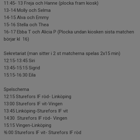
11:45- 13 Freja och Hanne (plocka fram kiosk)
13-14 Molly och Selma
14-15 Alva och Emmy
15-16 Stella och Thea
16-17 Ebba T och Alicia P (Plocka undan kiosken sista matchen
börjar kl 16)
Sekretariat (man sitter i 2 st matcherna spelas 2x15 min)
12:15-13:45 Siri
13:45-15:15 Sigrid
15:15-16:30 Eila
Spelschema
12:15 Sturefors IF röd- Linköping
13:00 Sturefors IF vit-Vingen
13:45 Linköping-Sturefors IF vit
14:30 Sturefors IF röd- Vingen
15:15 Vingen-Linköping
!6:00 Sturefors IF vit- Sturefors IF röd