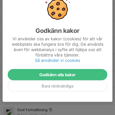
Upphämtning av pizzabottnar torsdag 26/2
25 feb, 09:20
0
Försäljning Pizzabottnar
Godkänn kakor
22 feb, 19:01
0
Vi använder oss av kakor (cookies) för att vår
Pizzaförsäljning
webbplats ska fungera bra för dig. De används
12 feb, 13:03
0
även för webbanalys i syfte att hjälpa oss att
förbättra våra tjänster.
Träning 22/1
Så använder vi cookies
20 jan, 19:01
0
Godkänn alla kakor
OBS ingen träning söndag 18/1
14 jan, 13:06
0
Bara nödvändiga
Arbetsschema 18/1
12 jan, 22:20
2
God fortsättning 🎅