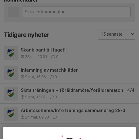
Tidigare nyheter
Skänk pant till laget!!
28 jun, 20:31
0
Inlämning av matchkläder
9 apr, 15:06
0
Sista träningen + föräldramöte/föräldramatch 14/4
9 apr, 12:02
0
Arbetsschema/Info tränings sammandrag 28/3
24 mar, 09:50
1
Spelarenkät
15 mar, 09:56
0