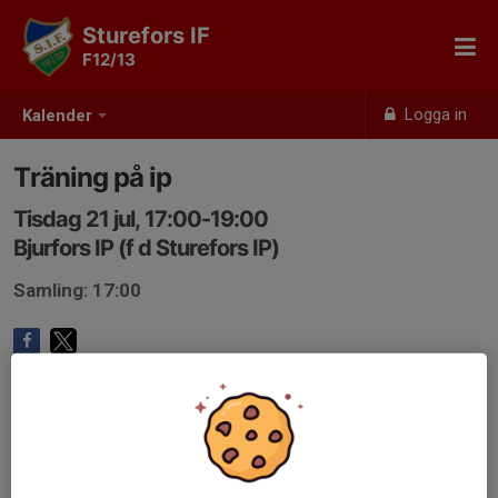
Sturefors IF
F12/13
Logga in
Kalender
Träning på ip
Tisdag 21 jul, 17:00-19:00
Bjurfors IP (f d Sturefors IP)
Samling: 17:00