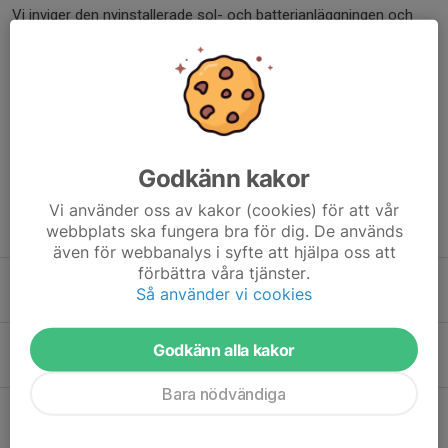
Vi inviger den nyinstallerade sol- och batterianläggningen och
informerar om vad som mer är på g på IP (konstgräs, klubbhus
m.m).
Läs mer
Dela nyhet
Godkänn kakor
Vi använder oss av kakor (cookies) för att vår
Tidigare nyheter
webbplats ska fungera bra för dig. De används
även för webbanalys i syfte att hjälpa oss att
förbättra våra tjänster.
SIF dagen lördag 15 aug
Så använder vi cookies
29 jul, 21:53
0
Ok att använda A-plan fr.o.m. idag 17/6
Godkänn alla kakor
17 jun, 16:17
0
Bara nödvändiga
A & C-plan V25 Bjurfors IP (15-21 juni)
15 jun, 11:45
0