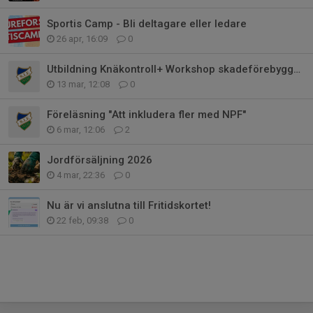
Sportis Camp - Bli deltagare eller ledare
26 apr, 16:09
0
Utbildning Knäkontroll+ Workshop skadeförebyggande träning
13 mar, 12:08
0
Föreläsning "Att inkludera fler med NPF"
6 mar, 12:06
2
Jordförsäljning 2026
4 mar, 22:36
0
Nu är vi anslutna till Fritidskortet!
22 feb, 09:38
0