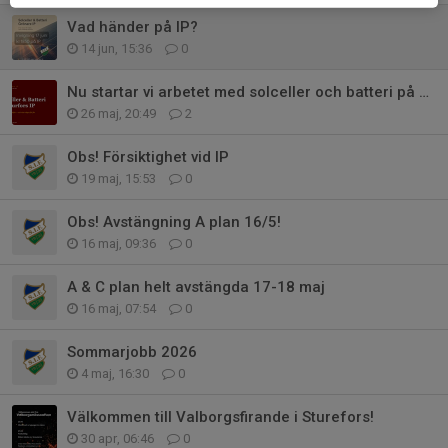
Vad händer på IP?
14 jun, 15:36
0
Nu startar vi arbetet med solceller och batteri på Bjurfors IP
26 maj, 20:49
2
Obs! Försiktighet vid IP
19 maj, 15:53
0
Obs! Avstängning A plan 16/5!
16 maj, 09:36
0
A & C plan helt avstängda 17-18 maj
16 maj, 07:54
0
Sommarjobb 2026
4 maj, 16:30
0
Välkommen till Valborgsfirande i Sturefors!
30 apr, 06:46
0