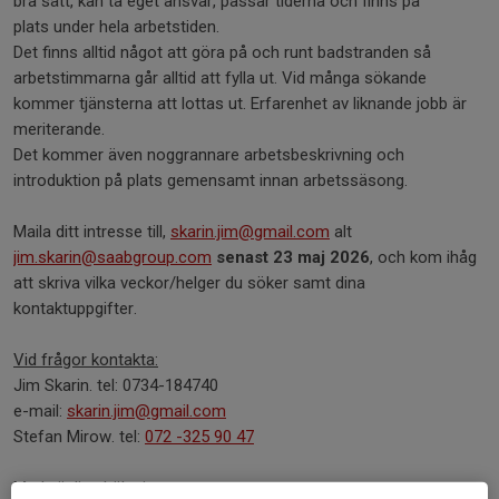
bra sätt, kan ta eget ansvar, passar tiderna och finns på
plats under hela arbetstiden.
Det finns alltid något att göra på och runt badstranden så
arbetstimmarna går alltid att fylla ut. Vid många sökande
kommer tjänsterna att lottas ut. Erfarenhet av liknande jobb är
meriterande.
Det kommer även noggrannare arbetsbeskrivning och
introduktion på plats gemensamt innan arbetssäsong.
Maila ditt intresse till,
skarin.jim@gmail.com
alt
jim.skarin@saabgroup.com
senast 23 maj 2026
, och kom ihåg
att skriva vilka veckor/helger du söker samt dina
kontaktuppgifter.
Vid frågor kontakta:
Jim Skarin. tel: 0734-184740
e-mail:
skarin.jim@gmail.com
Stefan Mirow. tel:
072 -325 90 47
Med vänliga hälsningar