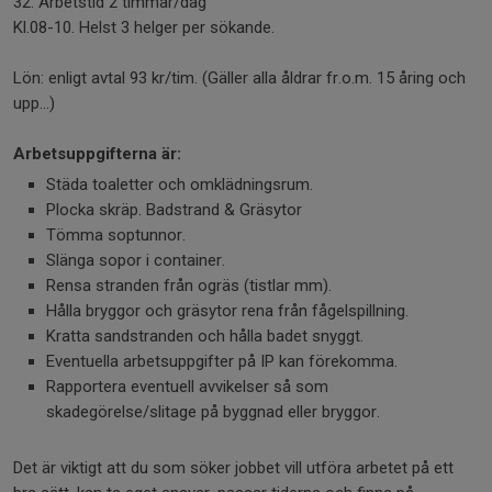
32. Arbetstid 2 timmar/dag
Kl.08-10. Helst 3 helger per sökande.
Lön: enligt avtal 93 kr/tim. (Gäller alla åldrar fr.o.m. 15 åring och
upp…)
Arbetsuppgifterna är:
Städa toaletter och omklädningsrum.
Plocka skräp. Badstrand & Gräsytor
Tömma soptunnor.
Slänga sopor i container.
Rensa stranden från ogräs (tistlar mm).
Hålla bryggor och gräsytor rena från fågelspillning.
Kratta sandstranden och hålla badet snyggt.
Eventuella arbetsuppgifter på IP kan förekomma.
Rapportera eventuell avvikelser så som
skadegörelse/slitage på byggnad eller bryggor.
Det är viktigt att du som söker jobbet vill utföra arbetet på ett