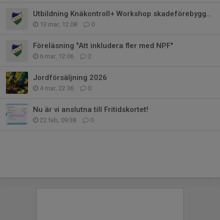
Utbildning Knäkontroll+ Workshop skadeförebyggande träning
13 mar, 12:08
0
Föreläsning "Att inkludera fler med NPF"
6 mar, 12:06
2
Jordförsäljning 2026
4 mar, 22:36
0
Nu är vi anslutna till Fritidskortet!
22 feb, 09:38
0