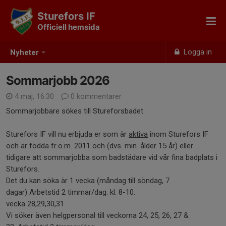
Sturefors IF
Officiell hemsida
Logga in
Nyheter
Sommarjobb 2026
4 maj, 16:30
0 kommentarer
Sommarjobbare sökes till Stureforsbadet.
Sturefors IF vill nu erbjuda er som är
aktiva
inom Sturefors IF
och är födda fr.o.m. 2011 och (dvs. min. ålder 15 år) eller
tidigare att sommarjobba som badstädare vid vår fina badplats i
Sturefors.
Det du kan söka är 1 vecka (måndag till söndag, 7
dagar) Arbetstid 2 timmar/dag. kl. 8-10.
vecka 28,29,30,31
Vi söker även helgpersonal till veckorna 24, 25, 26, 27 &