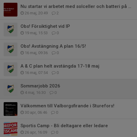
Nu startar vi arbetet med solceller och batteri på Bjurfors IP
26 maj, 20:49
2
Obs! Försiktighet vid IP
19 maj, 15:53
0
Obs! Avstängning A plan 16/5!
16 maj, 09:36
0
A & C plan helt avstängda 17-18 maj
16 maj, 07:54
0
Sommarjobb 2026
4 maj, 16:30
0
Välkommen till Valborgsfirande i Sturefors!
30 apr, 06:46
0
Sportis Camp - Bli deltagare eller ledare
26 apr, 16:09
0