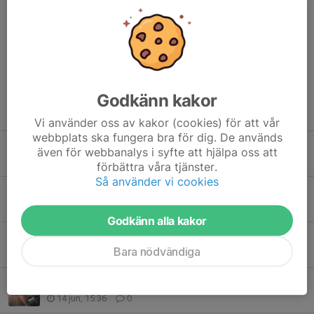
Fastighetsgruppen & Styrelsen i Sturefors IF.
Dela nyhet
Godkänn kakor
Tidigare nyheter
Vi använder oss av kakor (cookies) för att vår
webbplats ska fungera bra för dig. De används
SIF dagen lördag 15 aug
även för webbanalys i syfte att hjälpa oss att
29 jul, 21:53
0
förbättra våra tjänster.
Så använder vi cookies
Ok att använda A-plan fr.o.m. idag 17/6
17 jun, 16:17
0
Godkänn alla kakor
A & C-plan V25 Bjurfors IP (15-21 juni)
Bara nödvändiga
15 jun, 11:45
0
Vad händer på IP?
14 jun, 15:36
0