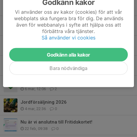
Godkänn kakor
Sommarjobb 2026
4 maj, 16:30
0
Vi använder oss av kakor (cookies) för att vår
webbplats ska fungera bra för dig. De används
Välkommen till Valborgsfirande i Sturefors!
även för webbanalys i syfte att hjälpa oss att
30 apr, 06:46
0
förbättra våra tjänster.
Så använder vi cookies
Sportis Camp - Bli deltagare eller ledare
26 apr, 16:09
0
Godkänn alla kakor
Utbildning Knäkontroll+ Workshop skadeförebyggande träning
Bara nödvändiga
13 mar, 12:08
0
Föreläsning "Att inkludera fler med NPF"
6 mar, 12:06
2
Jordförsäljning 2026
4 mar, 22:36
0
Nu är vi anslutna till Fritidskortet!
22 feb, 09:38
0