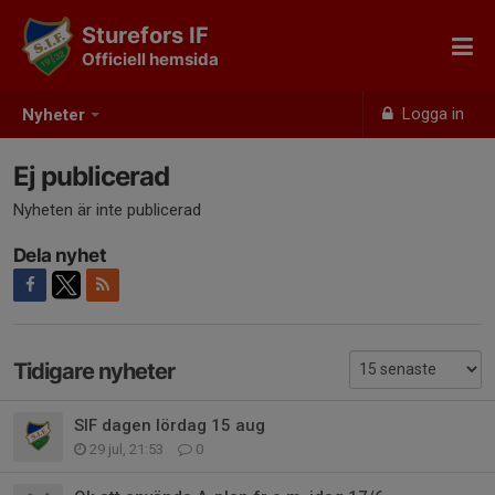
Sturefors IF
Officiell hemsida
Logga in
Nyheter
Ej publicerad
Nyheten är inte publicerad
Dela nyhet
Tidigare nyheter
SIF dagen lördag 15 aug
29 jul, 21:53
0