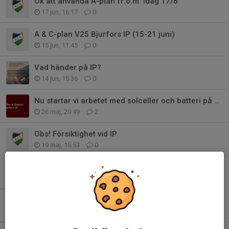
Ok att använda A-plan fr.o.m. idag 17/6
17 jun, 16:17
0
A & C-plan V25 Bjurfors IP (15-21 juni)
15 jun, 11:45
0
Vad händer på IP?
14 jun, 15:36
0
Nu startar vi arbetet med solceller och batteri på Bjurfors IP
26 maj, 20:49
2
Obs! Försiktighet vid IP
19 maj, 15:53
0
Obs! Avstängning A plan 16/5!
16 maj, 09:36
0
A & C plan helt avstängda 17-18 maj
16 maj, 07:54
0