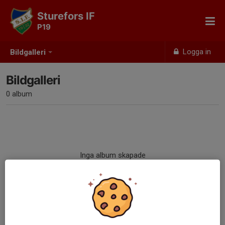
Sturefors IF
P19
Logga in
Bildgalleri
Bildgalleri
0 album
Inga album skapade