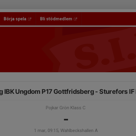
Börja spela
Bli stödmedlem
g IBK Ungdom P17 Gottfridsberg - Sturefors IF
Pojkar Grön Klass C
-
1 mar, 09:15, Wahlbeckshallen A