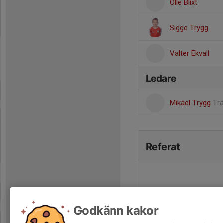
Olle Blixt
Sigge Trygg
Valter Ekvall
Ledare
Mikael Trygg
Tr
Referat
Godkänn kakor