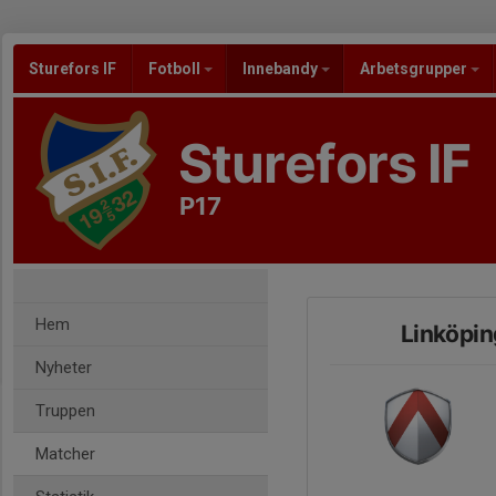
Sturefors IF
Fotboll
Innebandy
Arbetsgrupper
Sturefors IF
P17
Hem
Linköpin
Nyheter
Truppen
Matcher