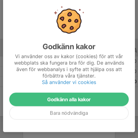
Ålder
9 år
Godkänn kakor
ALLA SERIER
ALLA ÅR
Vi använder oss av kakor (cookies) för att vår
Säsongen 25/26
5
0
0
webbplats ska fungera bra för dig. De används
även för webbanalys i syfte att hjälpa oss att
Säsongen 24/25
4
0
0
förbättra våra tjänster.
Så använder vi cookies
Totalt
9
0
0
Godkänn alla kakor
Bara nödvändiga