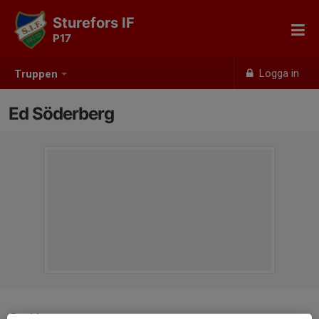
Sturefors IF
P17
Logga in
Truppen
Ed Söderberg
Position
-