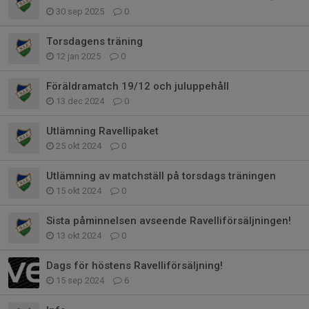
30 sep 2025
0
Torsdagens träning
12 jan 2025
0
Föräldramatch 19/12 och juluppehåll
13 dec 2024
0
Utlämning Ravellipaket
25 okt 2024
0
Utlämning av matchställ på torsdags träningen
15 okt 2024
0
Sista påminnelsen avseende Ravelliförsäljningen!
13 okt 2024
0
Dags för höstens Ravelliförsäljning!
15 sep 2024
6