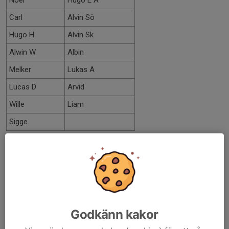
Noel
Hugo E Å
Carl
Alvin Sö
Hugo H
Alvin Sk
Alwin W
Albin
Melker
Lukas A
Lucas D
Arvid
Wille
Liam
Sigge
Vi ses imorgon!
// Ledarna
Dela nyhet
Godkänn kakor