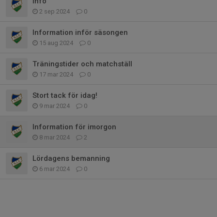
Info
2 sep 2024
0
Information inför säsongen
15 aug 2024
0
Träningstider och matchställ
17 mar 2024
0
Stort tack för idag!
9 mar 2024
0
Information för imorgon
8 mar 2024
2
Lördagens bemanning
6 mar 2024
0