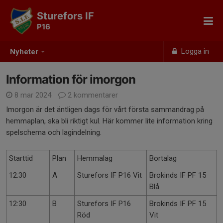
Sturefors IF
P16
Logga in
Nyheter
Information för imorgon
8 mar 2024
2 kommentarer
Imorgon är det äntligen dags för vårt första sammandrag på
hemmaplan, ska bli riktigt kul. Här kommer lite information kring
spelschema och lagindelning.
Starttid
Plan
Hemmalag
Bortalag
12:30
A
Sturefors IF P16 Vit
Brokinds IF PF 15
Blå
12:30
B
Sturefors IF P16
Brokinds IF PF 15
Röd
Vit