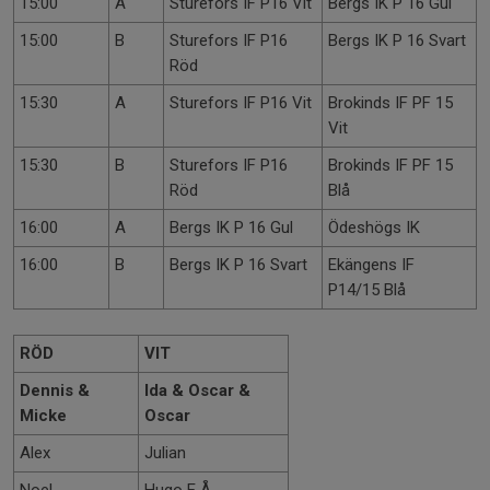
15:00
A
Sturefors IF P16 Vit
Bergs IK P 16 Gul
15:00
B
Sturefors IF P16
Bergs IK P 16 Svart
Röd
15:30
A
Sturefors IF P16 Vit
Brokinds IF PF 15
Vit
15:30
B
Sturefors IF P16
Brokinds IF PF 15
Röd
Blå
16:00
A
Bergs IK P 16 Gul
Ödeshögs IK
16:00
B
Bergs IK P 16 Svart
Ekängens IF
P14/15 Blå
RÖD
VIT
Dennis &
Ida & Oscar &
Micke
Oscar
Alex
Julian