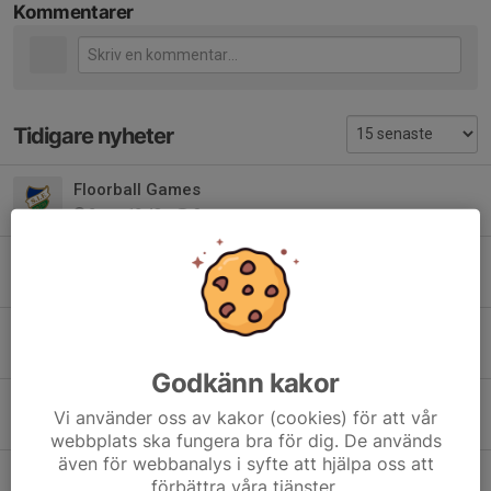
Kommentarer
Tidigare nyheter
Floorball Games
3 apr, 12:48
0
Sammandrag Mantorp 12/10
9 okt 2025
0
Schema kiosk och matchvärd herrmatcher 25/26
30 sep 2025
0
Godkänn kakor
Torsdagens träning
Vi använder oss av kakor (cookies) för att vår
12 jan 2025
0
webbplats ska fungera bra för dig. De används
även för webbanalys i syfte att hjälpa oss att
Föräldramatch 19/12 och juluppehåll
förbättra våra tjänster.