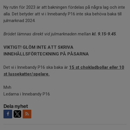
Ny rutin för 2023 är att bakningen fördelas på några lag och inte
alla. Det betyder att vi i Innebandy P16 inte ska behöva baka till
julmarknad 2024.
Brödet lämnas direkt vid julmarknaden mellan
kl. 9.15-9.45
.
VIKTIGT! GLÖM INTE ATT SKRIVA
INNEHÅLLSFÖRTECKNING PÅ PÅSARNA
Det vi i Innebandy P16 ska baka är
15 st chokladbollar
eller
10
st lussekatter/spelare.
Mvh
Ledarna i Innebandy P16
Dela nyhet