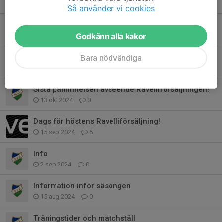
13 dec 2024
0
Så använder vi cookies
Utlämning Ravellipaket
Godkänn alla kakor
25 okt 2024
0
Utlämning av matchställ på torsdags träningen
Bara nödvändiga
15 okt 2024
0
Sista påminnelsen avseende Ravelliförsäljningen!
13 okt 2024
0
Dags för höstens Ravelliförsäljning!
15 sep 2024
6
Info
2 sep 2024
0
Information inför säsongen
15 aug 2024
0
Träningstider och matchställ