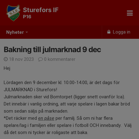
Sturefors IF
P16
Logga in
Nyheter
Bakning till julmarknad 9 dec
18 nov 2023
0 kommentarer
Hej
Lördagen den 9 december kl. 10.00-14.00, är det dags för
JULMARKNAD i Sturefors!
Julmarknaden sker vid Bomtorpet (ligger snett ovanför Ica).
Det innebär i vanlig ordning, att varje spelare i lagen bakar bröd
som sedan säljs på marknaden.
*Det räcker med
en påse
per familj. Så om ni har flera
spelare/lag i familjen eller spelare i fotboll OCH innebandy. Välj
då det som ni tycker är roligaste att baka.