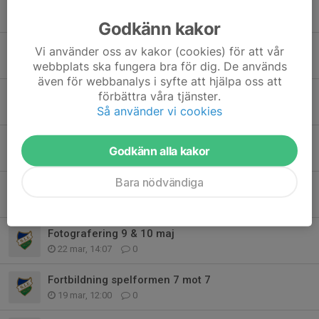
Vinterträning säsongen 2026/2027 - till ledare!
23 jun, 21:10
0
Godkänn kakor
Koll på bollar efter träning
Vi använder oss av kakor (cookies) för att vår
20 maj, 08:00
0
webbplats ska fungera bra för dig. De används
även för webbanalys i syfte att hjälpa oss att
Grönt kort - för en schysst fotboll!
förbättra våra tjänster.
Så använder vi cookies
11 maj, 12:34
0
Byggnation av konstgräsplan på B-plan
Godkänn alla kakor
23 apr, 18:29
1
Bara nödvändiga
Tider för fotografering - dags att lägga ut kallelse till era lag
13 apr, 13:55
0
Fotografering 9 & 10 maj
22 mar, 14:07
0
Fortbildning spelformen 7 mot 7
19 mar, 12:00
0