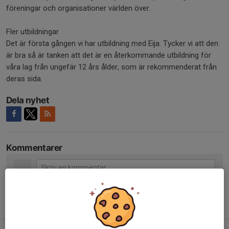
föreningar och organisationer världen över.
Fler utbildningar
Det är första gången vi har utbildning med Eija. Tycker vi att den
är bra så är tanken att det är en återkommande utbildning för
våra lag från ungefär 12 års ålder, som är rekommenderat från
deras sida.
Dela nyhet
Kommentarer
Tidigare nyheter