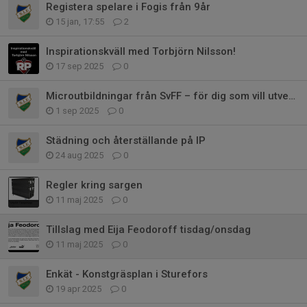
Registera spelare i Fogis från 9år
15 jan, 17:55
2
Inspirationskväll med Torbjörn Nilsson!
17 sep 2025
0
Microutbildningar från SvFF – för dig som vill utvecklas som ledare
1 sep 2025
0
Städning och återställande på IP
24 aug 2025
0
Regler kring sargen
11 maj 2025
0
Tillslag med Eija Feodoroff tisdag/onsdag
11 maj 2025
0
Enkät - Konstgräsplan i Sturefors
19 apr 2025
0