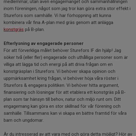
medlemmar, utan även engagemanget och sammanhållningen
inom föreningen, något som jag tror kan göra extra stor effekt i
Sturefors som samhälle. Vi har förhoppning att kunna
kombinera vår fina A-plan med gräs genom att anlägga
konstgräs
på B-plan.
Efterlysning av engagerade personer
För att förverkliga målet behöver Sturefors IF din hjälp! Jag
söker två (eller fler) engagerade och uthålliga personer som är
villiga att lägga tid och energi på att driva frågan om en
konstgräsplan i Sturefors. Vi behöver skapa opinion och
uppmärksamhet kring frågan, vi behöver höja våra röster i
Sturefors & engagera politiken. Vi behöver hitta argument,
finansiering och lösningar för att etablera ett konstgräs på B-
plan som tar hänsyn till behov, natur och miljö runt om. Ditt
engagemang kan göra en stor skillnad för vår förening och
samhälle. Tillsammans kan vi skapa en bättre framtid för våra
barn och ungdomar.
Är du intresserad av att vara med och göra detta möjligt? Hör av