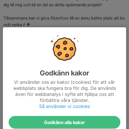
dig till mig och bli en del av detta spännande projekt!
Tillsammans kan vi göra Sturefors till en ännu bättre plats att bo
och verka i! 🌟
Ordf. Carl Bäckström
Dela nyhet
Godkänn kakor
Kommentarer
Vi använder oss av kakor (cookies) för att vår
webbplats ska fungera bra för dig. De används
även för webbanalys i syfte att hjälpa oss att
förbättra våra tjänster.
Så använder vi cookies
Tidigare nyheter
Godkänn alla kakor
Vinterträning säsongen 2026/2027 - till ledare!