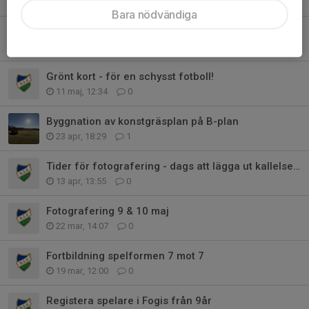
23 jun, 21:10
0
Bara nödvändiga
Koll på bollar efter träning
20 maj, 08:00
0
Grönt kort - för en schysst fotboll!
11 maj, 12:34
0
Byggnation av konstgräsplan på B-plan
23 apr, 18:29
1
Tider för fotografering - dags att lägga ut kallelse till era lag
13 apr, 13:55
0
Fotografering 9 & 10 maj
22 mar, 14:07
0
Fortbildning spelformen 7 mot 7
19 mar, 12:00
0
Registera spelare i Fogis från 9år