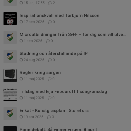
15 jan, 17:55
2
Inspirationskväll med Torbjörn Nilsson!
17 sep 2025
0
Microutbildningar från SvFF – för dig som vill utvecklas som ledare
1 sep 2025
0
Städning och återställande på IP
24 aug 2025
0
Regler kring sargen
11 maj 2025
0
Tillslag med Eija Feodoroff tisdag/onsdag
11 maj 2025
0
Enkät - Konstgräsplan i Sturefors
19 apr 2025
0
Paneldebatt: Så vinner vi igen. 8 april