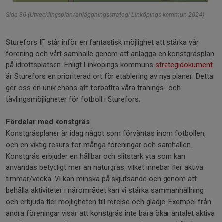
Sida 36 (Utvecklingsplan/anläggningsstrategi Linköpings kommun 2024)
Sturefors IF står inför en fantastisk möjlighet att stärka vår
förening och vårt samhälle genom att anlägga en konstgräsplan
på idrottsplatsen. Enligt Linköpings kommuns
strategidokument
är Sturefors en prioriterad ort för etablering av nya planer. Detta
ger oss en unik chans att förbättra våra tränings- och
tävlingsmöjligheter för fotboll i Sturefors.
Fördelar med konstgräs
Konstgräsplaner är idag något som förväntas inom fotbollen,
och en viktig resurs för många föreningar och samhällen.
Konstgräs erbjuder en hållbar och slitstark yta som kan
användas betydligt mer än naturgräs, vilket innebär fler aktiva
timmar/vecka. Vi kan minska på skjutsande och genom att
behålla aktiviteter i närområdet kan vi stärka sammanhållning
och erbjuda fler möjligheten till rörelse och glädje. Exempel från
andra föreningar visar att konstgräs inte bara ökar antalet aktiva