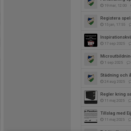
19 mar, 12:00
Registera spel
15 jan, 17:55
Inspirationskv
17 sep 2025
Microutbildnin
1 sep 2025
Städning och å
24 aug 2025
Regler kring s
11 maj 2025
Tillslag med E
11 maj 2025