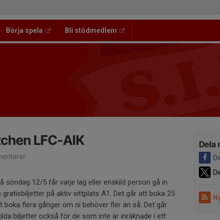
Börja spela
Bli stödmedlem
tchen LFC-AIK
Dela 
entarer
De
De
 söndag 12/5 får varje lag eller enskild person gå in
ratisbiljetter på aktiv sittplats A1. Det går att boka 25
Ny
tt boka flera gånger om ni behöver fler än så. Det går
lda biljetter också för de som inte är inräknade i ett