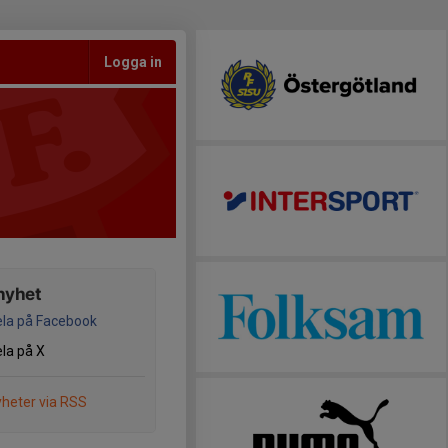
Logga in
nyhet
la på Facebook
la på X
heter via RSS