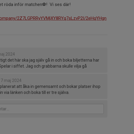
fet röda inför matchen⚽️! Vi ses där!
ls/company/2Z7LGPRRyYVMjXY8RYq7sLzvP2I/2eHqYHgn
maj 2024
ktigt det här ska jag själv gå in och boka biljetterna har
elar i siffet. Jag och grabbarna skulle vilja gå
7 maj 2024
 planerat att åka in gemensamt och bokar platser ihop
n via länken och boka till er tre själva.