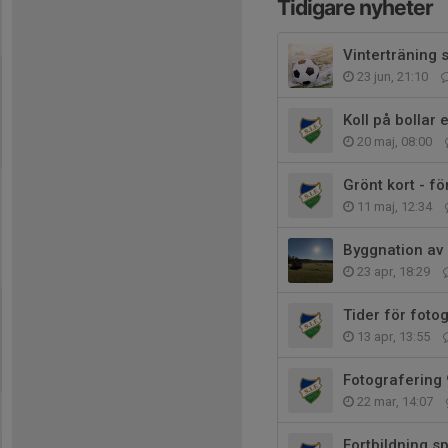
Tidigare nyheter
Vinterträning 
23 jun, 21:10
Koll på bollar 
20 maj, 08:00
Grönt kort - fö
11 maj, 12:34
Byggnation av
23 apr, 18:29
Tider för fotog
13 apr, 13:55
Fotografering 
22 mar, 14:07
Fortbildning s