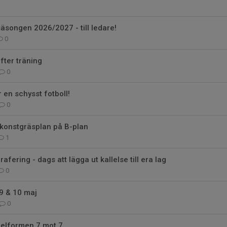
säsongen 2026/2027 - till ledare!
0
efter träning
0
r en schysst fotboll!
0
 konstgräsplan på B-plan
1
rafering - dags att lägga ut kallelse till era lag
0
9 & 10 maj
0
pelformen 7 mot 7