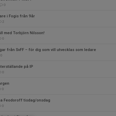
0
are i Fogis från 9år
2
äll med Torbjörn Nilsson!
0
gar från SvFF – för dig som vill utvecklas som ledare
0
terställande på IP
0
argen
0
ija Feodoroff tisdag/onsdag
0