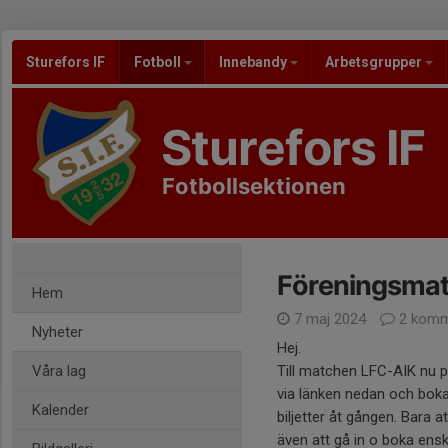
Sturefors IF
Fotboll
Innebandy
Arbetsgrupper
Sturefors IF
Fotbollsektionen
Föreningsma
Hem
7 maj 2024
2 komm
Nyheter
Hej.
Våra lag
Till matchen LFC-AIK nu på
via länken nedan och boka g
Kalender
biljetter åt gången. Bara a
även att gå in o boka enski