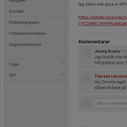
Bildgalleri
lag. Glöm inte göra er Sif
Kontakt
https://liveday.se/poo
Fotbollsgruppen
CYC2XFKC1KYFPEyMGgK
Fotbollsinformation
Kommentarer
Ungdomsdomare
Jimmy Krantz
7 
Jag förstår inte ri
två grabbar som. Sp
Fogis
ÖFF
Therese Larsson
Hej. Om inte laget
så kan du bara gå i