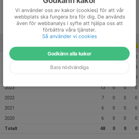
Godkänn kakor
Ålder
14 år
Vi använder oss av kakor (cookies) för att vår
webbplats ska fungera bra för dig. De används
även för webbanalys i syfte att hjälpa oss att
förbättra våra tjänster.
Så använder vi cookies
ALLA SERIER
ALLA ÅR
Godkänn alla kakor
2026
2
0
0
0
Bara nödvändiga
2025
10
0
0
0
2024
4
0
0
0
2023
13
0
0
0
2022
7
0
0
0
2021
6
0
0
0
2020
6
0
0
0
Totalt
48
0
0
0