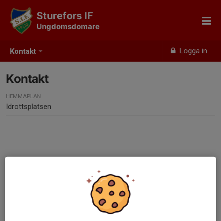
Sturefors IF
Ungdomsdomare
Logga in
Kontakt
Kontakt
HEMMAPLAN
Idrottsplatsen