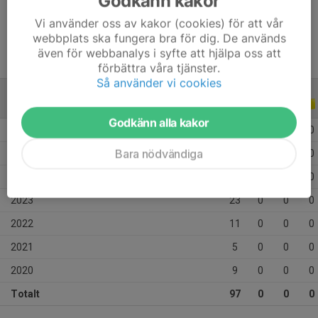
Godkänn kakor
Ålder
13 år
Vi använder oss av kakor (cookies) för att vår
webbplats ska fungera bra för dig. De används
även för webbanalys i syfte att hjälpa oss att
förbättra våra tjänster.
Så använder vi cookies
ALLA SERIER
ALLA ÅR
Godkänn alla kakor
2026
4
0
0
0
Bara nödvändiga
2025
21
0
0
0
2024
24
0
0
0
2023
23
0
0
0
2022
11
0
0
0
2021
5
0
0
0
2020
9
0
0
0
Totalt
97
0
0
0