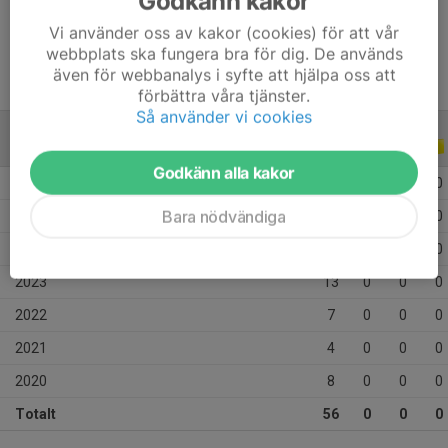
Godkänn kakor
Ålder
14 år
Vi använder oss av kakor (cookies) för att vår
webbplats ska fungera bra för dig. De används
även för webbanalys i syfte att hjälpa oss att
förbättra våra tjänster.
Så använder vi cookies
ALLA SERIER
ALLA ÅR
Godkänn alla kakor
2026
3
0
0
0
Bara nödvändiga
2025
12
0
0
0
2024
9
0
0
0
2023
13
0
0
0
2022
7
0
0
0
2021
4
0
0
0
2020
8
0
0
0
Totalt
56
0
0
0