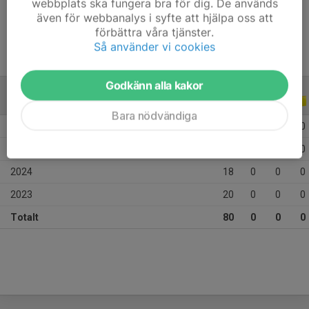
webbplats ska fungera bra för dig. De används
Ålder
15 år
även för webbanalys i syfte att hjälpa oss att
förbättra våra tjänster.
Så använder vi cookies
Godkänn alla kakor
ALLA SERIER
ALLA ÅR
Bara nödvändiga
2026
29
0
0
0
2025
13
0
0
0
2024
18
0
0
0
2023
20
0
0
0
Totalt
80
0
0
0