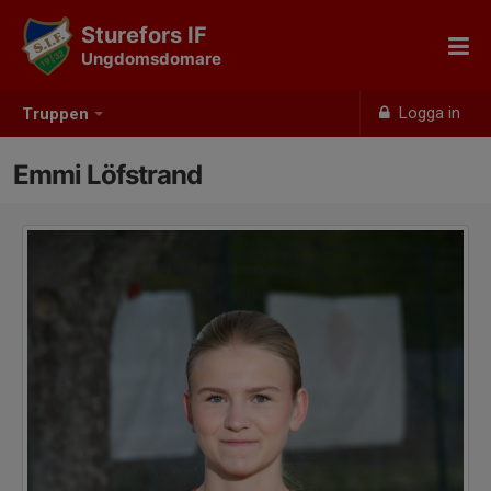
Sturefors IF
Ungdomsdomare
Logga in
Truppen
Emmi Löfstrand