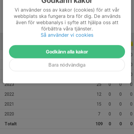
Godkänn kakor
Ålder
15 år
Vi använder oss av kakor (cookies) för att vår
webbplats ska fungera bra för dig. De används
även för webbanalys i syfte att hjälpa oss att
förbättra våra tjänster.
Så använder vi cookies
ALLA SERIER
ALLA ÅR
Godkänn alla kakor
2026
25
0
0
0
Bara nödvändiga
2025
15
0
0
0
2024
10
0
0
0
2023
25
0
0
0
2022
12
0
0
0
2021
15
0
0
0
2020
7
0
0
0
Totalt
109
0
0
0