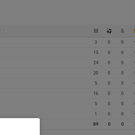
3
0
0
15
0
0
24
0
0
20
0
0
5
0
0
16
0
0
5
0
0
1
0
0
89
0
0