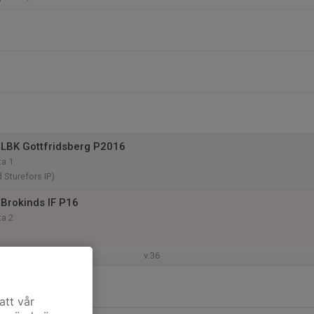
LBK Gottfridsberg P2016
ta 1
d Sturefors IP)
Brokinds IF P16
ta 2
v.36
att vår