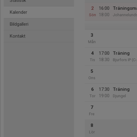
Statistik
2
16:00
Träningsm
Kalender
18:00
Sön
Johannelunds
Bildgalleri
3
Kontakt
Mån
4
17:00
Träning
18:30
Tis
Bjurfors IP (C
5
Ons
6
17:30
Träning
19:00
Tor
Djungel
7
Fre
8
Lör