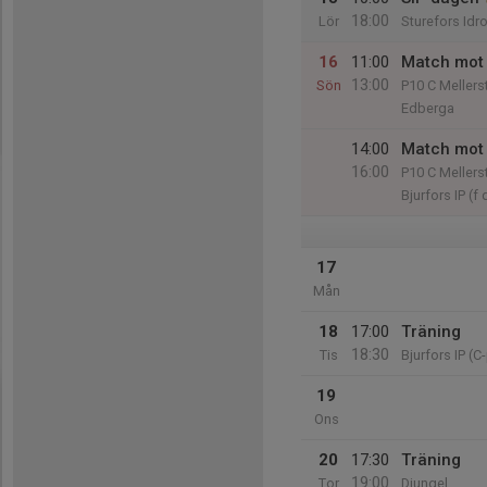
18:00
Lör
Sturefors Idr
16
11:00
Match mot 
13:00
Sön
P10 C Mellers
Edberga
14:00
Match mot 
16:00
P10 C Mellers
Bjurfors IP (f 
17
Mån
18
17:00
Träning
18:30
Tis
Bjurfors IP (C
19
Ons
20
17:30
Träning
19:00
Tor
Djungel