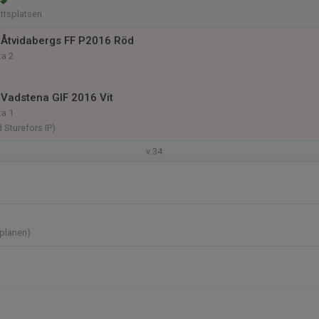
ottsplatsen
Åtvidabergs FF P2016 Röd
ta 2
Vadstena GIF 2016 Vit
ta 1
d Sturefors IP)
v.34
-planen)