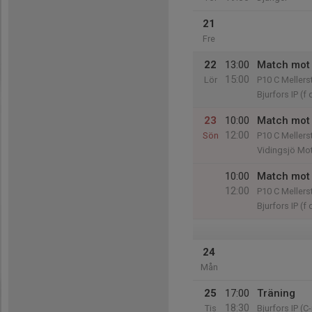
21
Fre
22
13:00
Match mot 
15:00
Lör
P10 C Mellers
Bjurfors IP (f 
23
10:00
Match mot 
12:00
Sön
P10 C Mellers
Vidingsjö Mo
10:00
Match mot
12:00
P10 C Mellers
Bjurfors IP (f 
24
Mån
25
17:00
Träning
18:30
Tis
Bjurfors IP (C