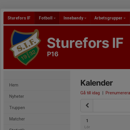
Sturefors IF
Fotboll
Innebandy
Arbetsgrupper
Sturefors IF
P16
Kalender
Hem
Gå till idag
|
Prenumerer
Nyheter
Truppen
Matcher
1
Lör