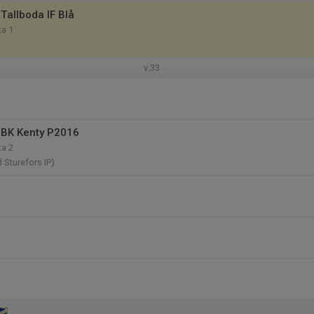
Tallboda IF Blå
ta 1
v.33
 BK Kenty P2016
ta 2
d Sturefors IP)