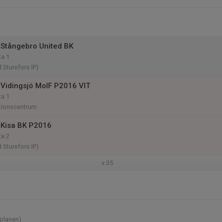
Stångebro United BK
ta 1
d Sturefors IP)
Vidingsjö MoIF P2016 VIT
ta 1
tionscentrum
 Kisa BK P2016
ta 2
d Sturefors IP)
v.35
-planen)