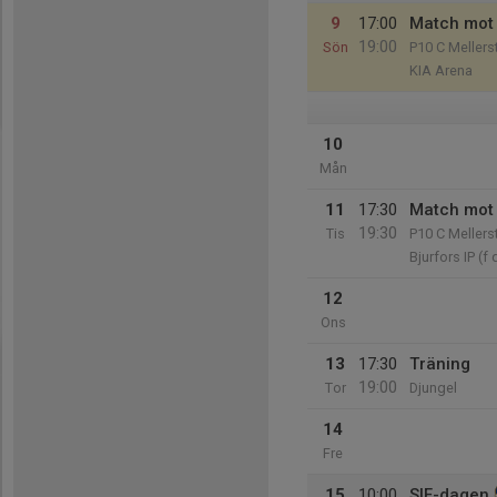
9
17:00
Match mot 
19:00
Sön
P10 C Mellers
KIA Arena
10
Mån
11
17:30
Match mot
19:30
Tis
P10 C Mellers
Bjurfors IP (f 
12
Ons
13
17:30
Träning
19:00
Tor
Djungel
14
Fre
15
10:00
SIF-dagen