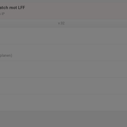
atch mot LFF
 IP
v.32
-planen)