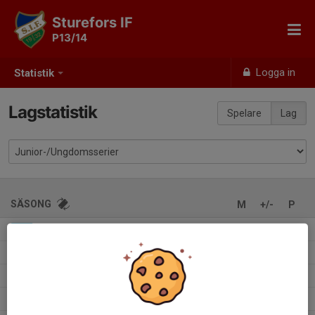
Sturefors IF
P13/14
Logga in
Statistik
Lagstatistik
Spelare
Lag
SÄSONG
M
+/-
P
P12 C Mellersta 2
4
21-16
-
2026
P11 B5
13
69-42
-
2025
P11 B3
13
62-58
-
2025
Pojkar 10 B4
12
64-51
-
2024