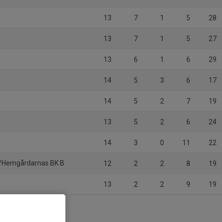
13
7
1
5
28
13
7
1
5
27
13
6
1
6
29
14
5
3
6
17
14
5
2
7
19
13
5
2
6
24
14
3
0
11
22
g/Hemgårdarnas BK B
12
2
2
8
19
13
2
2
9
19