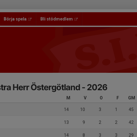
Börja spela
Bli stödmedlem
stra Herr Östergötland - 2026
M
V
O
F
GM
14
10
3
1
45
13
9
2
2
42
14
8
3
3
29