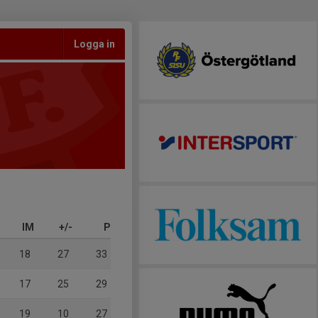
Logga in
IM
+/-
P
18
27
33
17
25
29
19
10
27