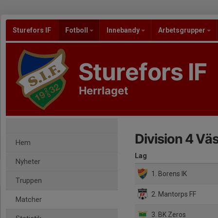
Sturefors IF
Fotboll
Innebandy
Arbetsgrupper
Sturefors IF
Herrlaget
Division 4 Vä
Hem
Lag
Nyheter
1. Borens IK
Truppen
2. Mantorps FF
Matcher
3. BK Zeros