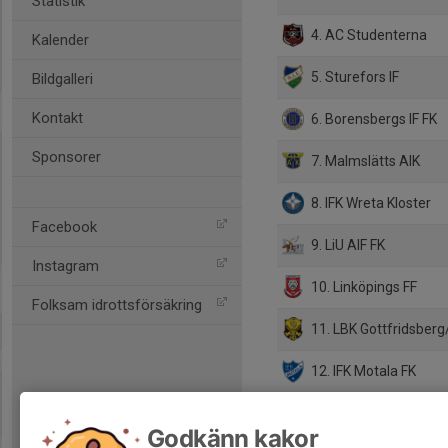
Statistik
4. AC Studenterna
Kalender
5. Sturefors IF
Bildgalleri
Kontakt
6. Borensbergs IF FK
Sponsorer
7. Malmslätts AIK
8. IFK Wreta Kloster
Facebook
9. LiU AIF FK
Instagram
10. Linköpings FF
Folksam idrottsförsäkring
11. LBK Gottfridsber
12. IFK Motala FK
Godkänn kakor