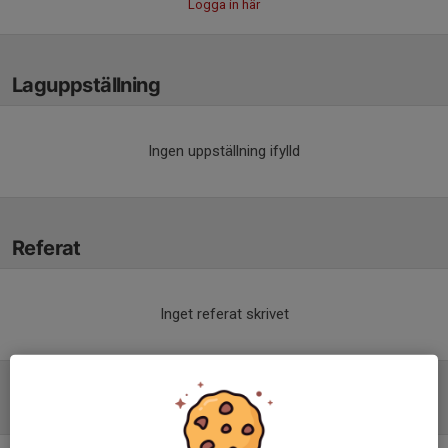
Logga in här
Laguppställning
Ingen uppställning ifylld
Referat
Inget referat skrivet
Tabell