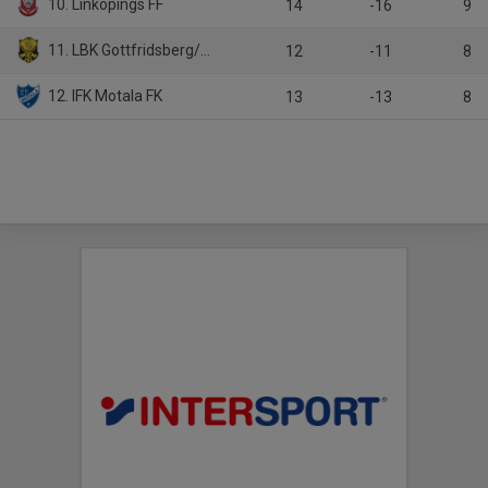
10. Linköpings FF
14
-16
9
11. LBK Gottfridsberg/Hemgårdarnas BK B
12
-11
8
12. IFK Motala FK
13
-13
8