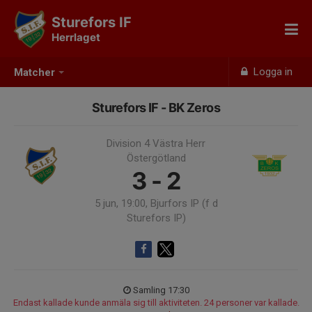
Sturefors IF
Herrlaget
Logga in
Matcher
Sturefors IF - BK Zeros
Division 4 Västra Herr
Östergötland
3 - 2
5 jun, 19:00, Bjurfors IP (f d
Sturefors IP)
Samling 17:30
Endast kallade kunde anmäla sig till aktiviteten. 24 personer var kallade.