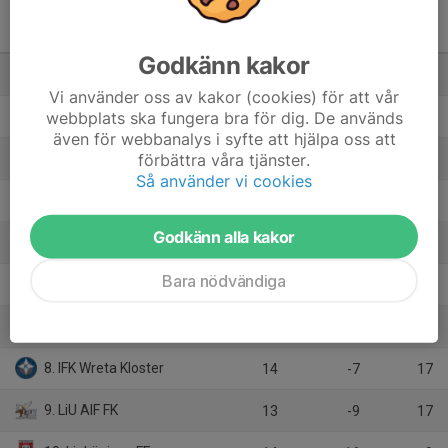
Division 4 Västra Herr
Östergötland
M
+/-
P
Godkänn kakor
1. Borens IK
14
27
33
Vi använder oss av kakor (cookies) för att vår
webbplats ska fungera bra för dig. De används
2. Mantorps FF
13
25
29
även för webbanalys i syfte att hjälpa oss att
förbättra våra tjänster.
3. BK Zeros
14
10
27
Så använder vi cookies
4. AC Studenterna
13
4
22
Godkänn alla kakor
5. Sturefors IF
13
-2
22
Bara nödvändiga
6. Borensbergs IF FK
13
-1
19
7. Malmslätts AIK
14
-7
18
8. IFK Wreta Kloster
14
-7
17
9. LiU AIF FK
13
-9
17