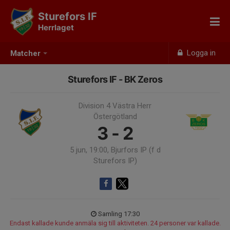
Sturefors IF
Herrlaget
Logga in
Matcher
Sturefors IF - BK Zeros
Division 4 Västra Herr
Östergötland
3 - 2
5 jun, 19:00, Bjurfors IP (f d
Sturefors IP)
Samling 17:30
Endast kallade kunde anmäla sig till aktiviteten. 24 personer var kallade.