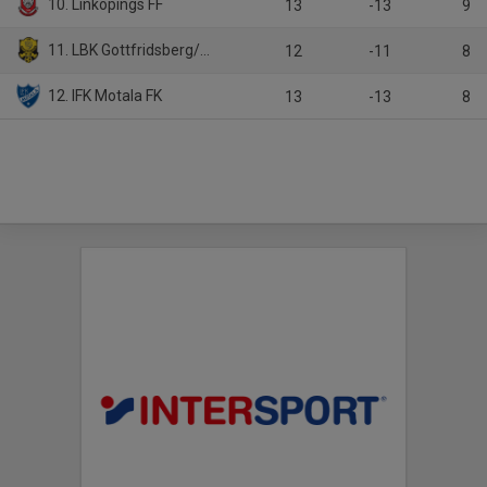
10. Linköpings FF
13
-13
9
11. LBK Gottfridsberg/Hemgårdarnas BK B
12
-11
8
12. IFK Motala FK
13
-13
8