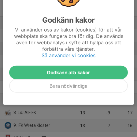
Division 4 Västra Herr
Östergötland
M
+/-
P
Godkänn kakor
1. Borens IK
13
27
32
Vi använder oss av kakor (cookies) för att vår
webbplats ska fungera bra för dig. De används
2. Mantorps FF
13
25
29
även för webbanalys i syfte att hjälpa oss att
förbättra våra tjänster.
3. BK Zeros
13
10
26
Så använder vi cookies
4. AC Studenterna
13
4
22
Godkänn alla kakor
5. Borensbergs IF FK
13
-1
19
Bara nödvändiga
6. Sturefors IF
12
-5
19
7. Malmslätts AIK
13
-7
17
8. LiU AIF FK
13
-9
17
9. IFK Wreta Kloster
13
-7
16