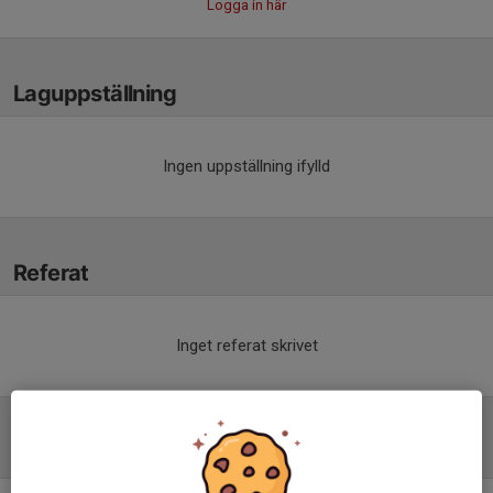
Logga in här
Laguppställning
Ingen uppställning ifylld
Referat
Inget referat skrivet
Tabell