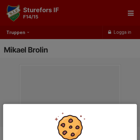
Sturefors IF
F14/15
Logga in
Truppen
Mikael Brolin
Titel
Ledare