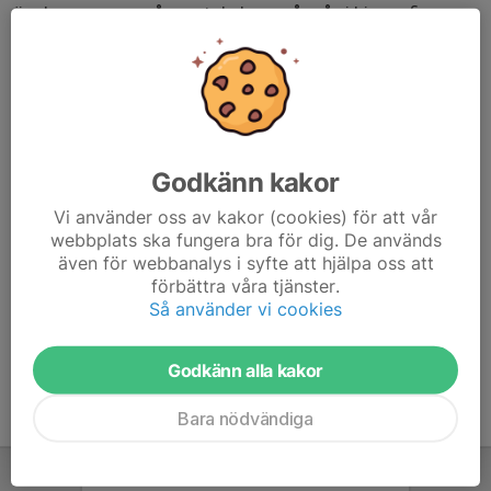
önskar era svar så snart de bara går så vi hinner fixa
med ställ till alla. Kallelse kommer inom kort, några
kommer spela på lördagen och några kommer spela på
söndagen.
Klicka JA och sen skriv vilken storlek ni önskar i
kommentaren.
Godkänn kakor
Ha de gott i vårsolen
Vi använder oss av kakor (cookies) för att vår
webbplats ska fungera bra för dig. De används
även för webbanalys i syfte att hjälpa oss att
//Ledarna
förbättra våra tjänster.
Så använder vi cookies
Godkänn alla kakor
Bara nödvändiga