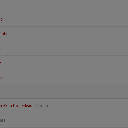
ng
 Palm
n
z
in
brekken Rosenkvist
Tränare
are