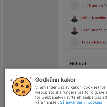
Joel Nystrand
T
Mikael Kanebäc
Philip Hansen
Tr
Teresia Nilsson
Referat
Godkänn kakor
Vi använder oss av kakor (cookies) för 
webbplats ska fungera bra för dig. De
för webbanalys i syfte att hjälpa oss at
våra tjänster.
Så använder vi cookies