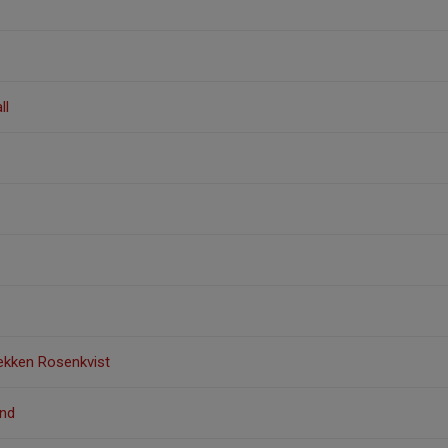
ll
rekken Rosenkvist
and