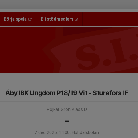
Börja spela
Bli stödmedlem
Åby IBK Ungdom P18/19 Vit - Sturefors IF
Pojkar Grön Klass D
-
7 dec 2025, 14:00, Hultdalskolan