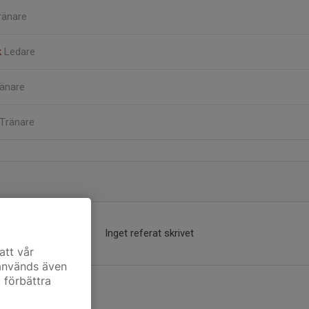
ränare
k
Ledare
änare
Tränare
Inget referat skrivet
att vår
 används även
t förbättra