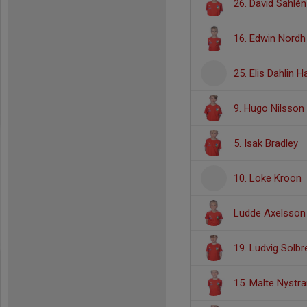
26. David Sahlén
16. Edwin Nordh
25. Elis Dahlin Ha
9. Hugo Nilsson
5. Isak Bradley
10. Loke Kroon
Ludde Axelsson
19. Ludvig Solb
15. Malte Nystr