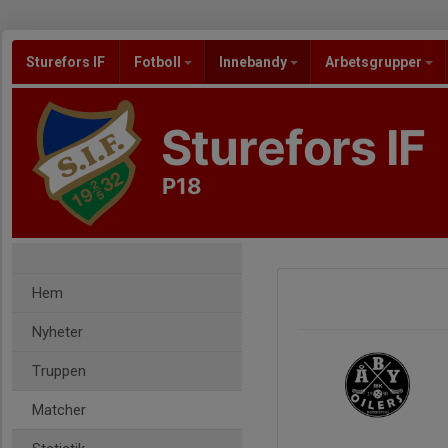
Sturefors IF
Fotboll
Innebandy
Arbetsgrupper
Sturefors IF
P18
Hem
Nyheter
Truppen
Matcher