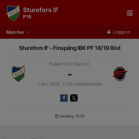
Sturefors IF
P18
Logga in
Matcher
Sturefors IF - Finspång IBK PF 18/19 Röd
Pojkar Grön Klass D
-
7 dec 2025, 11:30, Hultdalskolan
Samling 10:30