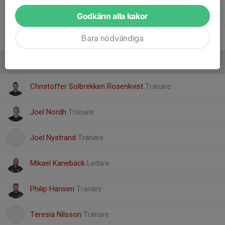
27. Villiam Lopez
Godkänn alla kakor
Bara nödvändiga
26. Vincent Wahlin
Ledare
Christoffer Solbrekken Rosenkvist
Tränare
Joel Nordh
Tränare
Joel Nystrand
Tränare
Mikael Kanebäck
Ledare
Philip Hansen
Tränare
Teresia Nilsson
Tränare