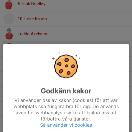
5. Isak Bradley
10. Loke Kroon
Ludde Axelsson
19. Ludvig Solbrekken Rosenkvist
15. Malte Nystrand
11. Oliver Elf
Godkänn kakor
20. Olle Lönnbring
Vi använder oss av kakor (cookies) för att vår
webbplats ska fungera bra för dig. De används
21. Thor Ekdahl Palm
även för webbanalys i syfte att hjälpa oss att
förbättra våra tjänster.
23. Tyko Hansen
Så använder vi cookies