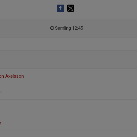
Samling 12:45
on Axelsson
n
n
n