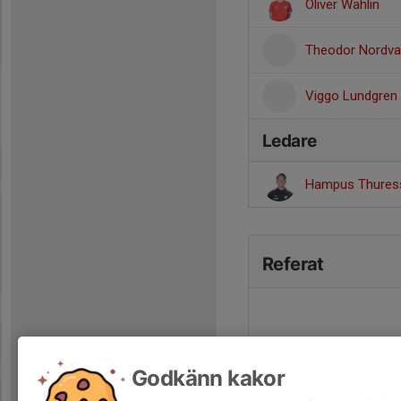
Oliver Wahlin
Theodor Nordval
Viggo Lundgren
Ledare
Hampus Thure
Referat
Godkänn kakor