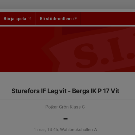
Börja spela
Bli stödmedlem
Sturefors IF Lag vit - Bergs IK P 17 Vit
Pojkar Grön Klass C
-
1 mar, 13:45, Wahlbeckshallen A