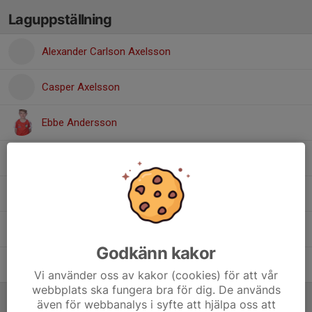
Laguppställning
Alexander Carlson Axelsson
Casper Axelsson
Ebbe Andersson
Malte Thuresson
Oliver Wahlin
Theodor Nordvall
Godkänn kakor
Viggo Lundgren
Vi använder oss av kakor (cookies) för att vår
webbplats ska fungera bra för dig. De används
Ledare
även för webbanalys i syfte att hjälpa oss att