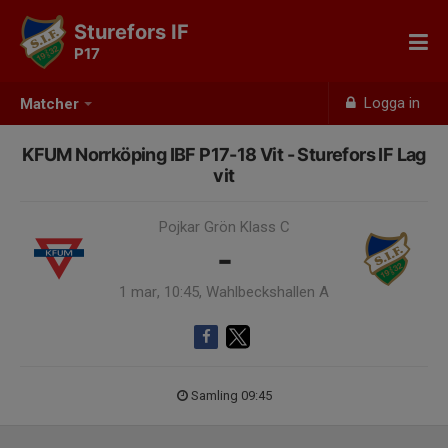
Sturefors IF
P17
Logga in
Matcher
KFUM Norrköping IBF P17-18 Vit - Sturefors IF Lag
vit
Pojkar Grön Klass C
-
1 mar, 10:45, Wahlbeckshallen A
Samling 09:45