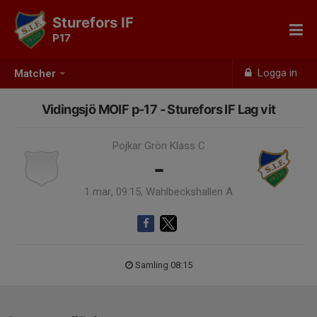
Sturefors IF
P17
Logga in
Matcher
Vidingsjö MOIF p-17 - Sturefors IF Lag vit
Pojkar Grön Klass C
-
1 mar, 09:15, Wahlbeckshallen A
Samling 08:15