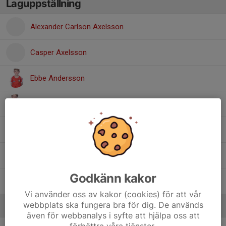
Laguppställning
Alexander Carlson Axelsson
Casper Axelsson
Ebbe Andersson
Malte Thuresson
Oliver Wahlin
Theodor Nordvall
Godkänn kakor
Viggo Lundgren
Vi använder oss av kakor (cookies) för att vår
webbplats ska fungera bra för dig. De används
Ledare
även för webbanalys i syfte att hjälpa oss att
förbättra våra tjänster.