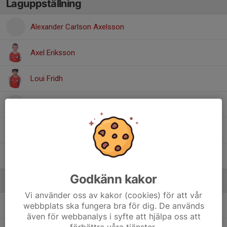
Laguppställning
Alexander Carlson Axelsson
Axel Eriksson
Loui Fridh
Theodor Nordvall
Valter Ekvall
William Midbjer
Godkänn kakor
Ledare
Vi använder oss av kakor (cookies) för att vår
webbplats ska fungera bra för dig. De används
Emil Eriksson
Tränare
även för webbanalys i syfte att hjälpa oss att
förbättra våra tjänster.