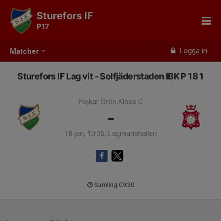
Sturefors IF
P17
Logga in
Matcher
Sturefors IF Lag vit - Solfjäderstaden IBK P 18 1
Pojkar Grön Klass C
-
18 jan, 10:30, Lagmanshallen
Samling 09:30