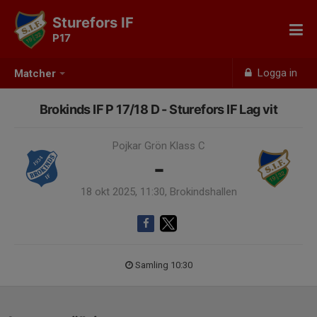
Sturefors IF
P17
Logga in
Matcher
Brokinds IF P 17/18 D - Sturefors IF Lag vit
Pojkar Grön Klass C
-
18 okt 2025, 11:30, Brokindshallen
Samling 10:30