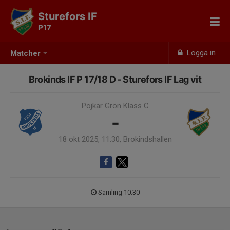
Sturefors IF
P17
Logga in
Matcher
Brokinds IF P 17/18 D - Sturefors IF Lag vit
Pojkar Grön Klass C
-
18 okt 2025, 11:30, Brokindshallen
Samling 10:30