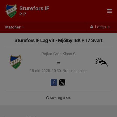
Sturefors IF
P17
Logga in
Matcher
Sturefors IF Lag vit - Mjölby IBK P 17 Svart
Pojkar Grön Klass C
-
18 okt 2025, 10:30, Brokindshallen
Samling 09:30