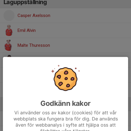
Laguppställning
Casper Axelsson
Emil Alvin
Malte Thuresson
Nils Bäckström
Viggo Lundgren
William Midbjer
Godkänn kakor
Ledare
Vi använder oss av kakor (cookies) för att vår
webbplats ska fungera bra för dig. De används
Hampus Thuresson
Ledare
även för webbanalys i syfte att hjälpa oss att
förbättra våra tjänster.