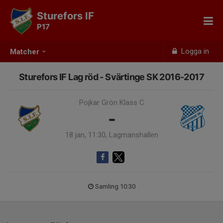
Sturefors IF
P17
Logga in
Matcher
Sturefors IF Lag röd - Svärtinge SK 2016-2017
Pojkar Grön Klass C
-
18 jan, 11:30, Lagmanshallen
Samling 10:30