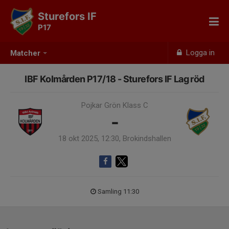
Sturefors IF
P17
Logga in
Matcher
IBF Kolmården P17/18 - Sturefors IF Lag röd
Pojkar Grön Klass C
-
18 okt 2025, 12:30, Brokindshallen
Samling 11:30