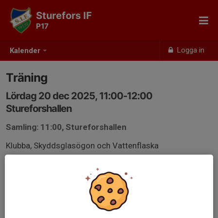
Sturefors IF
P17
Logga in
Kalender
Träning
Lördag 20 dec 2025, 11:00-12:00
Stureforshallen
Samling: 11:00, Stureforshallen
Klubba, Skyddsglasögon och Vattenflaska