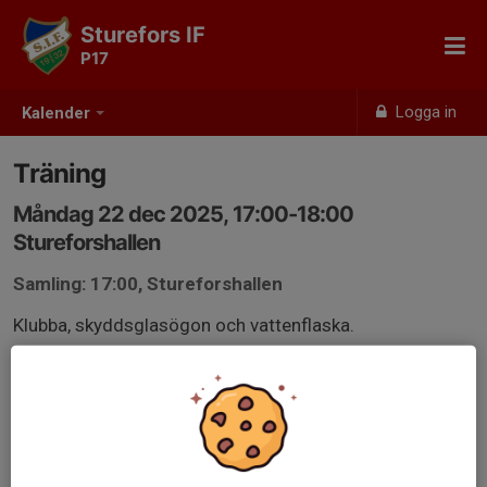
Sturefors IF
P17
Logga in
Kalender
Träning
Måndag 22 dec 2025, 17:00-18:00
Stureforshallen
Samling: 17:00, Stureforshallen
Klubba, skyddsglasögon och vattenflaska.